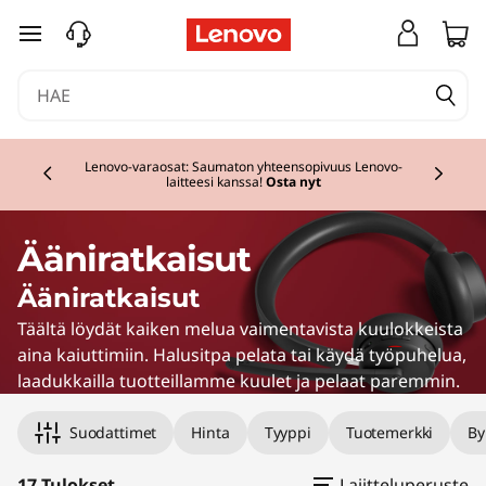
S
siirry pääsisältöön
p
e
Currently displaying item 2 of 3
a
Lenovo-varaosat: Saumaton yhteensopivuus Lenovo-
laitteesi kanssa!
Osta nyt
k
e
Ääniratkaisut
r
Ääniratkaisut
Täältä löydät kaiken melua vaimentavista kuulokkeista
s
aina kaiuttimiin. Halusitpa pelata tai käydä työpuhelua,
laadukkailla tuotteillamme kuulet ja pelaat paremmin.
Suodattimet
Hinta
Tyyppi
Tuotemerkki
By
17 Tulokset
Lajitteluperuste