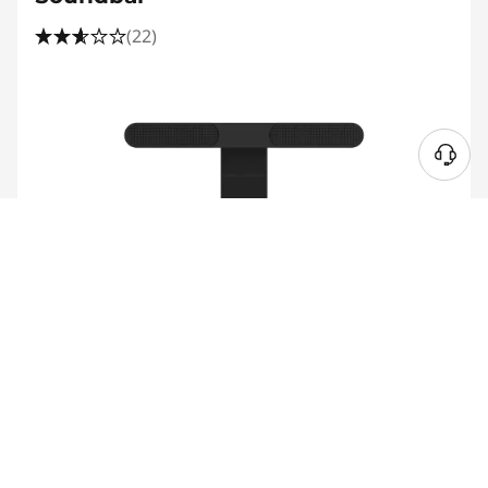
(22)
sis. ALV:n
The front-facing 2 X 2W sound experience is
perfect for virtual meetings and online
classroom sessions.
Flexible setup by lift functionality to support