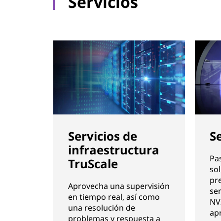
Servicios
Servicios de
Se
infraestructura
Pa
TruScale
sol
pr
Aprovecha una supervisión
se
en tiempo real, así como
NVI
una resolución de
ap
problemas y respuesta a