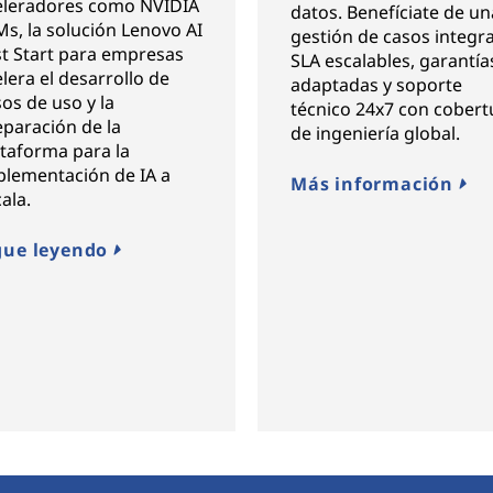
eleradores como NVIDIA
datos. Benefíciate de un
s, la solución Lenovo AI
gestión de casos integra
st Start para empresas
SLA escalables, garantía
lera el desarrollo de
adaptadas y soporte
os de uso y la
técnico 24x7 con cobert
eparación de la
de ingeniería global.
ataforma para la
plementación de IA a
Más información
ala.
gue leyendo