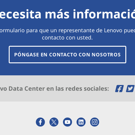
ecesita más informaci
 formulario para que un representante de Lenovo pue
contacto con usted.
PÓNGASE EN CONTACTO CON NOSOTROS
O
vo Data Center en las redes sociales:
p
e
n
s