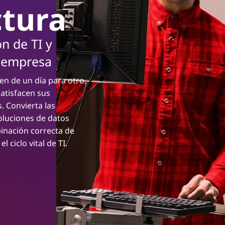
ctura
n de TI y
u empresa
n de un día para otro,
satisfacen sus
. Convierta las
soluciones de datos
binación correcta de
l ciclo vital de TI.