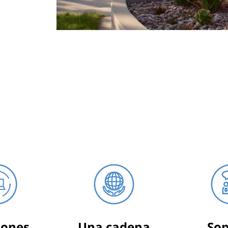
iones
Una cadena
Sop