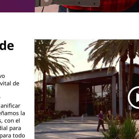
 de
vo
vital de
y
anificar
señamos la
, con el
ial para
para todo