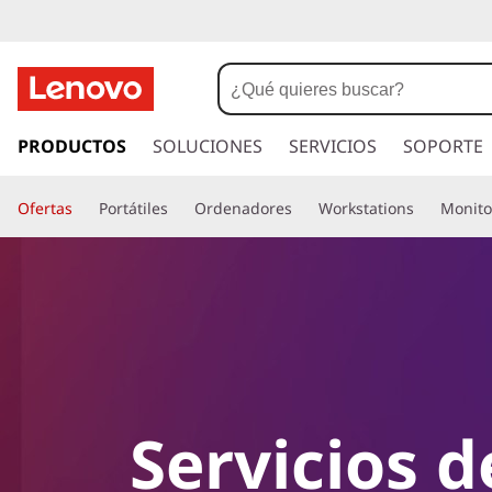
I
r
PRODUCTOS
SOLUCIONES
SERVICIOS
SOPORTE
a
l
Ofertas
Portátiles
Ordenadores
Workstations
Monito
c
o
n
t
e
n
i
d
o
Servicios d
p
r
i