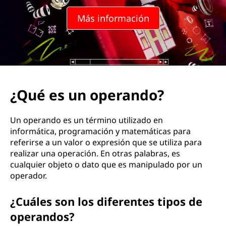
e
Más información
r
a
n
d
¿Qué es un operando?
o
Un operando es un término utilizado en
?
informática, programación y matemáticas para
referirse a un valor o expresión que se utiliza para
realizar una operación. En otras palabras, es
cualquier objeto o dato que es manipulado por un
operador.
¿Cuáles son los diferentes tipos de
operandos?