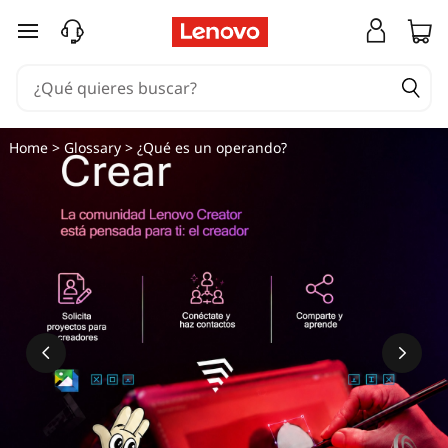
¿
Ir al contenido principal
Q
u
é
Home
>
Glossary
> ¿Qué es un operando?
e
s
u
n
o
p