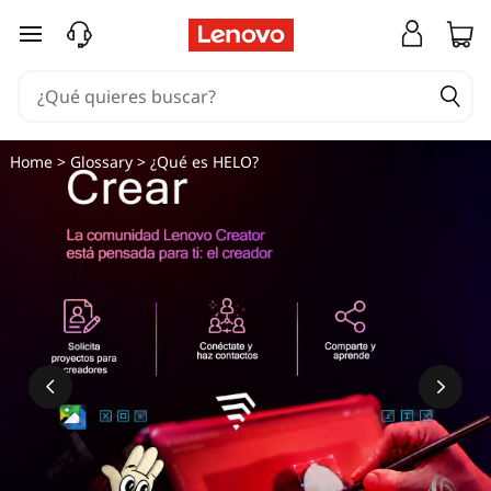
¿
Ir al contenido principal
Q
u
é
Home
>
Glossary
> ¿Qué es HELO?
e
s
H
E
L
O