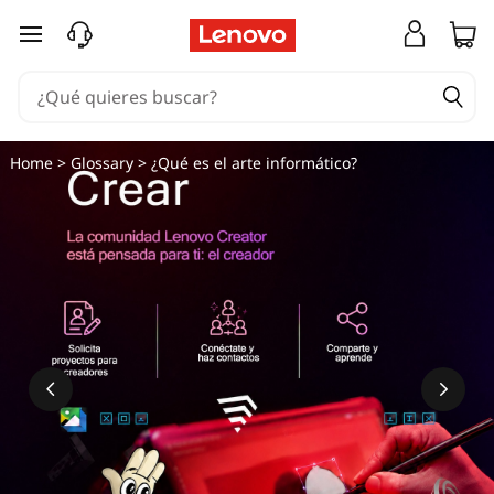
¿
Ir al contenido principal
Q
u
é
Home
>
Glossary
> ¿Qué es el arte informático?
e
s
e
l
a
r