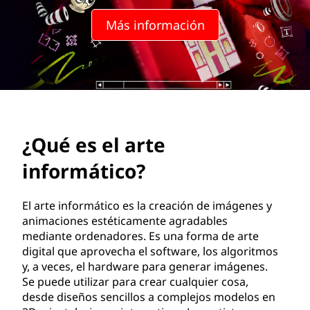
t
Más información
e
i
n
f
¿Qué es el arte
o
informático?
r
m
El arte informático es la creación de imágenes y
animaciones estéticamente agradables
á
mediante ordenadores. Es una forma de arte
digital que aprovecha el software, los algoritmos
t
y, a veces, el hardware para generar imágenes.
Se puede utilizar para crear cualquier cosa,
i
desde diseños sencillos a complejos modelos en