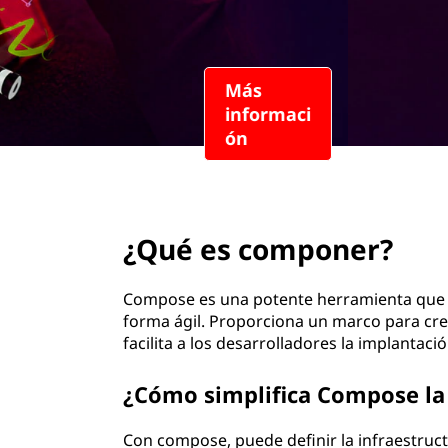
n
c
i
p
a
l
page hero 2/3
¿Qué es componer?
Compose es una potente herramienta que pe
forma ágil. Proporciona un marco para crea
facilita a los desarrolladores la implantac
¿Cómo simplifica Compose la 
Con compose, puede definir la infraestruct