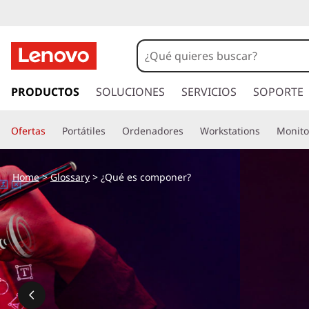
I
r
PRODUCTOS
SOLUCIONES
SERVICIOS
SOPORTE
a
l
Ofertas
Portátiles
Ordenadores
Workstations
Monito
c
o
n
Home
>
Glossary
> ¿Qué es componer?
t
e
n
i
d
o
p
r
i