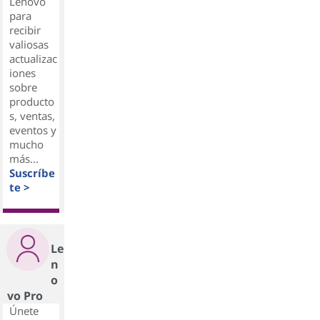
Lenovo
para
recibir
valiosas
actualizac
iones
sobre
producto
s, ventas,
eventos y
mucho
más...
Suscríbe
te >
Le
n
o
vo Pro
Únete