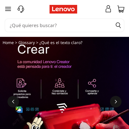
Q
Ir al contenido principal
u
é
e
Home
>
Glossary
> ¿Qué es el texto claro?
s
c
l
e
a
r