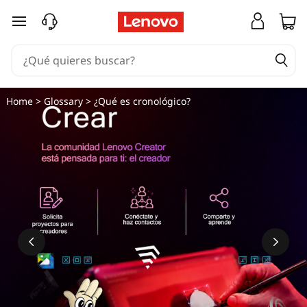
¿
Ir al contenido principal
Q
u
é
Home
>
Glossary
> ¿Qué es cronológico?
e
s
c
r
o
n