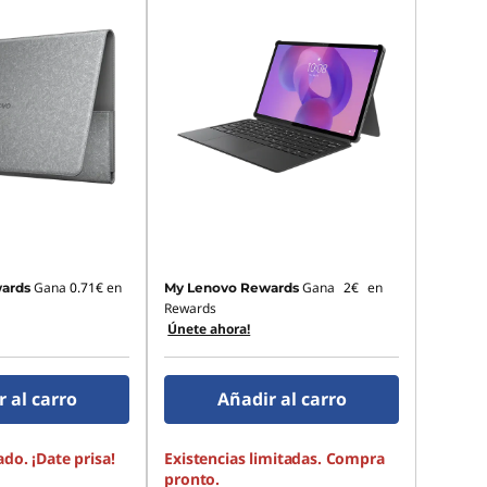
Gana
0.71€
en
Gana
2€
en
ards
My Lenovo Rewards
Rewards
Únete ahora!
 al carro
Añadir al carro
ado. ¡Date prisa!
Existencias limitadas. Compra
pronto.