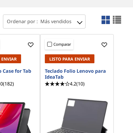
Ordenar por :
Más vendidos
Comparar
 ENVIAR
LISTO PARA ENVIAR
 Case for Tab
Teclado Folio Lenovo para
IdeaTab
.0
(182)
4.2
(10)