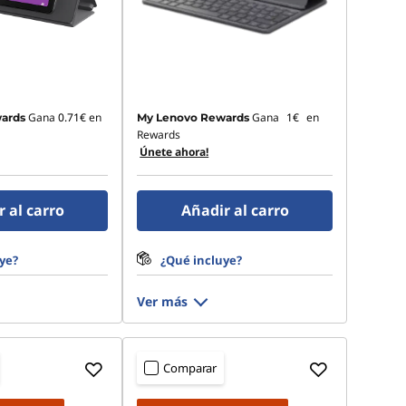
Gana
0.71€
en
Gana
1€
en
ards
My Lenovo Rewards
Rewards
Únete ahora!
 al carro
Añadir al carro
ye?
¿Qué incluye?
Ver más
Comparar