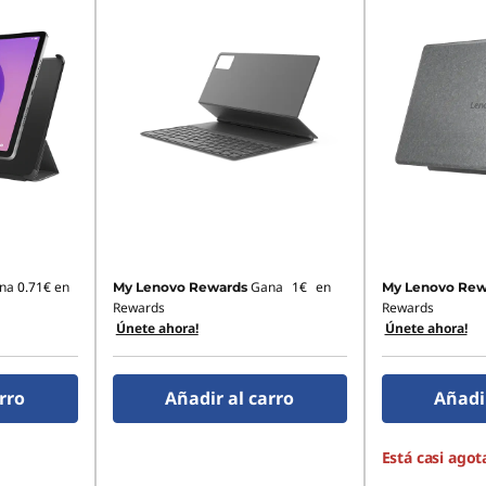
na
0.71€
en
Gana
1€
en
My Lenovo Rewards
My Lenovo Rew
Rewards
Rewards
Únete ahora!
Únete ahora!
rro
Añadir al carro
Añadir
Está casi agot