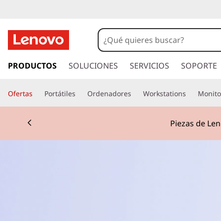
I
r
PRODUCTOS
SOLUCIONES
SERVICIOS
SOPORTE
a
l
Ofertas
Portátiles
Ordenadores
Workstations
Monito
c
o
Currently displaying item 2 of 3
n
Piezas de Len
t
e
n
i
d
o
p
r
i