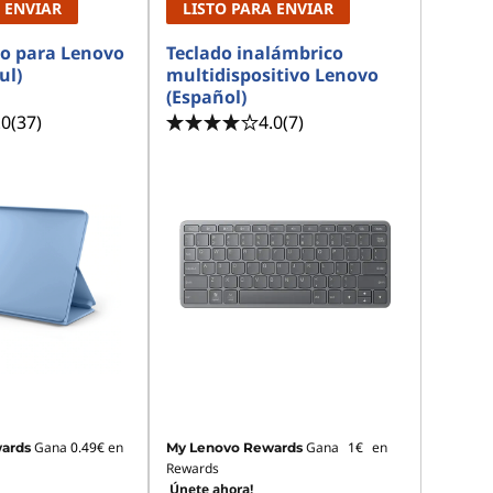
 ENVIAR
LISTO PARA ENVIAR
io para Lenovo
Teclado inalámbrico
ul)
multidispositivo Lenovo
(Español)
.0
(37)
4.0
(7)
Gana
0.49€
en
Gana
1€
en
ards
My Lenovo Rewards
Rewards
Únete ahora!