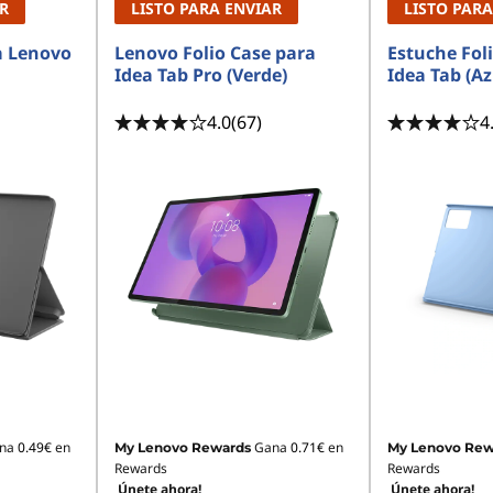
R
LISTO PARA ENVIAR
LISTO PARA
a Lenovo
Lenovo Folio Case para
Estuche Fol
Idea Tab Pro (Verde)
Idea Tab (Az
4.0
(67)
4
na
0.49€
en
Gana
0.71€
en
My Lenovo Rewards
My Lenovo Rew
Rewards
Rewards
Únete ahora!
Únete ahora!