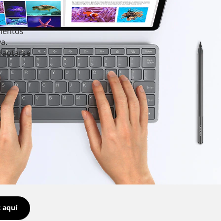
ementos
a.
daptarse
c aquí