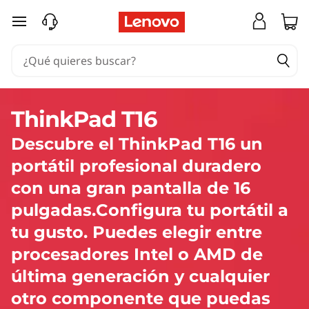
T
Ir al contenido principal
h
i
n
ThinkPad T16
k
Descubre el ThinkPad T16 un
P
portátil profesional duradero
a
con una gran pantalla de 16
pulgadas.Configura tu portátil a
d
tu gusto. Puedes elegir entre
T
procesadores Intel o AMD de
última generación y cualquier
1
otro componente que puedas