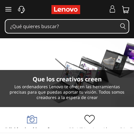
P
o
r
t
á
t
Que los creativos creen
i
Los ordenadores Lenovo te ofrecen las herramientas
precisas para que puedas aportar tu visión. Todos somos
l
creadores a la espera de crear
e
s
Edición de vídeo y fotos
3D, VFX, animación
Diseño