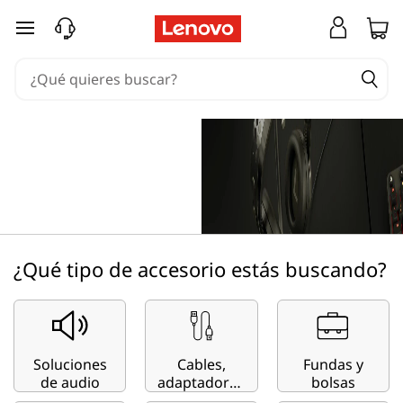
C
Ir al contenido principal
o
m
p
orios compatibles
a
t
i
¿Qué tipo de accesorio estás buscando?
b
i
l
Soluciones
Cables,
Fundas y
de audio
adaptadores
bolsas
y hubs