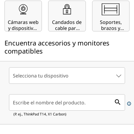
ThinkStation
Cámaras web
Candados de
Soportes,
y dispositivos
cable para
brazos y
de
ordenadores
montajes
transmisión
y portátiles
Encuentra accesorios y monitores
compatibles
Selecciona tu dispositivo
Escribe el nombre del producto.
(P. ej., ThinkPad T14, X1 Carbon)