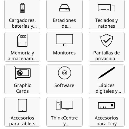
i
t
Cargadores,
Estaciones
Teclados y
y
baterías y
de
ratones
carros de
acoplamient
F
carga
o
i
Memoria y
Monitores
Pantallas de
almacenamie
privacidad
n
nto para
para
ordenador
portátiles y
d
monitores
e
Graphic
Software
Lápices
Cards
digitales y
suministros
r
Accesorios
ThinkCentre
Accesorios
para tablets
y
para Tiny