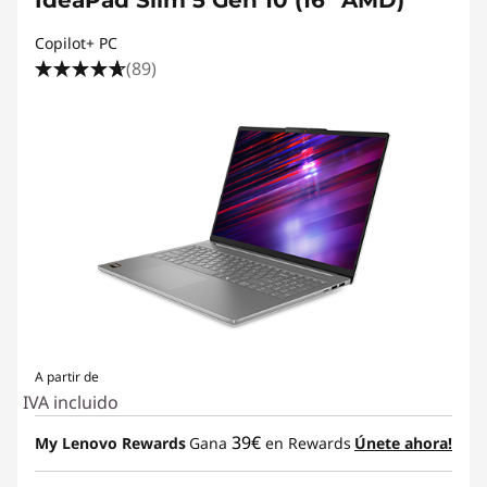
IdeaPad Slim 5 Gen 10 (16" AMD)
Copilot+ PC
(89)
A partir de
IVA incluido
39€
My Lenovo Rewards
Gana
en Rewards
Únete ahora!