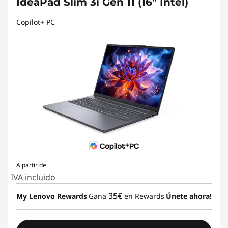
IdeaPad Slim 3i Gen 11 (16" Intel)
Copilot+ PC
A partir de
IVA incluido
35€
My Lenovo Rewards
Gana
en Rewards
Únete ahora!