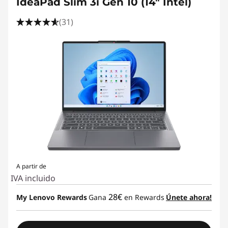
IdeaPad Slim 3i Gen 10 (14" Intel)
(31)
A partir de
IVA incluido
28€
My Lenovo Rewards
Gana
en Rewards
Únete ahora!