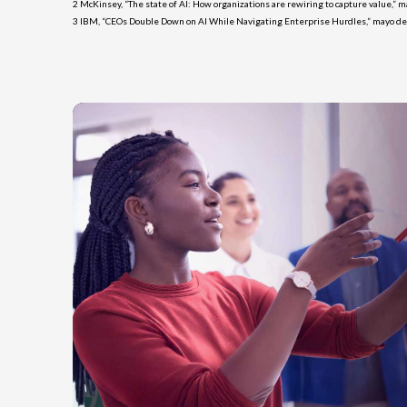
2 McKinsey, “The state of AI: How organizations are rewiring to capture value,” 
3 IBM, “CEOs Double Down on AI While Navigating Enterprise Hurdles,” mayo de