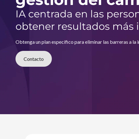
I
i
p
A
IA centrada en las perso
a
l
obtener resultados más i
y
g
Obtenga un plan específico para eliminar las barreras a la 
e
Contacto
s
t
i
ó
n
d