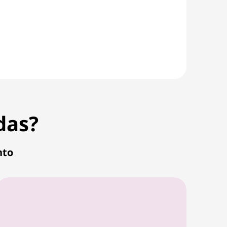
das?
nto