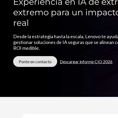
e
Experiencia en IA de ext
i
p
I
extremo para un impact
a
l
real
A
Desde la estrategia hasta la escala, Lenovo te ayud
gestionar soluciones de IA seguras que se alinean c
ROI medible.
Ponte en contacto
Descargar informe CIO 2026