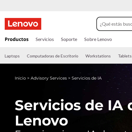
S
e
r
I
r
Productos
Servicios
Soporte
Sobre Lenovo
v
a
l
i
c
Laptops
Computadoras de Escritorio
Workstations
Tablets
o
n
c
t
e
Inicio
>
Advisory Services
>
Servicios de IA
i
n
i
o
d
Servicios de IA 
o
s
p
r
Lenovo
i
d
n
c