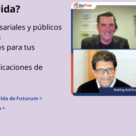
rida?
ariales y públicos
s
s para tus
icaciones de
rida de Futurum >
m >