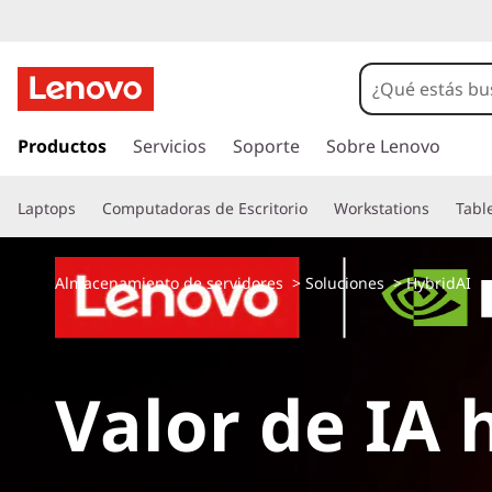
I
r
Productos
Servicios
Soporte
Sobre Lenovo
a
l
Laptops
Computadoras de Escritorio
Workstations
Tabl
c
o
n
Almacenamiento de servidores
>
Soluciones
> HybridAI
t
e
n
i
d
Valor de IA 
o
p
r
i