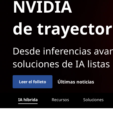
NVIDIA
n
c
i
de trayector
p
a
l
Desde inferencias ava
soluciones de IA listas
Últimas noticias
Leer el folleto
IA híbrida
Recursos
Soluciones