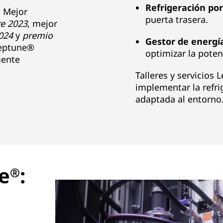
Refrigeración po
:
Mejor
puerta trasera.
e 2023
, mejor
024
y
premio
Gestor de energía
eptune®
optimizar la poten
mente
Talleres y servicios 
implementar la refri
adaptada al entorno
e
:
®