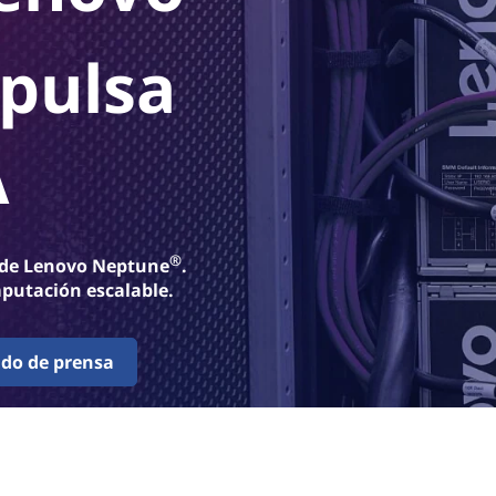
pulsa
A
®
da de Lenovo Neptune
.
putación escalable.
ado de prensa