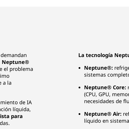
IA demandan
La tecnología Nept
a
Neptune®
Neptune®:
refrig
e el problema
sistemas completo
ximo
 a la
Neptune® Core:
r
(CPU, GPU, memori
necesidades de flu
imiento de IA
ción líquida,
Neptune® Air:
ref
ista para
líquido en sistema
das.