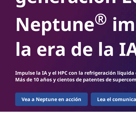
u
n
n
c
®
Neptune
im
i
e
p
a
l
la era de la I
Impulse la IA y el HPC con la refrigeración líqui
Más de 10 años y cientos de patentes de supercom
Vea a Neptune en acción
Lea el comunic