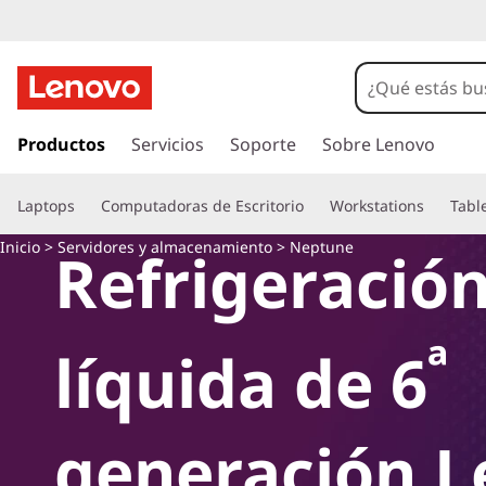
L
e
n
I
r
Productos
Servicios
Soporte
Sobre Lenovo
o
a
l
v
Laptops
Computadoras de Escritorio
Workstations
Tabl
c
o
o
Inicio
> Servidores y almacenamiento
> Neptune
Refrigeració
n
t
N
e
n
e
ª
líquida de 6
i
d
p
o
p
t
generación 
r
i