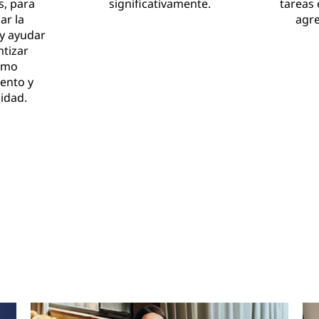
s, para
significativamente.
tareas 
ar la
agr
 y ayudar
ntizar
imo
ento y
lidad.