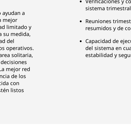
Verificaciones y 
sistema trimestra
o ayudan a
n mejor
Reuniones trimest
ad limitado y
resumidos y de c
 a su medida,
ad del
Capacidad de ejecu
os operativos.
del sistema en cu
rea solitaria,
estabilidad y segu
 decisiones
La mejor red
ncia de los
cida con
tén listos