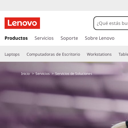
I
r
Productos
Servicios
Soporte
Sobre Lenovo
a
l
Laptops
Computadoras de Escritorio
Workstations
Tabl
c
o
n
Inicio
Servicios
Servicios de Soluciones
t
e
n
i
d
o
p
r
i