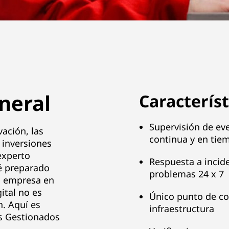
neral
Característ
Supervisión de eve
ación, las
continua y en tie
 inversiones
experto
Respuesta a incid
é preparado
problemas 24 x 7
a empresa en
ital no es
Único punto de co
n. Aquí es
infraestructura
os Gestionados