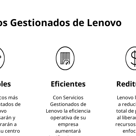
ios Gestionados de Lenovo
bles
Eficientes
Redit
icos más
Con Servicios
Lenovo 
tados de
Gestionados de
a reduci
ovo
Lenovo la eficiencia
total de
sarán y
operativa de su
al liber
rarán a
empresa
recursos
su centro
aumentará
enfoc