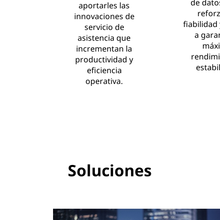
de dato
aportarles las
reforz
innovaciones de
fiabilidad
servicio de
a gara
asistencia que
máx
incrementan la
rendimi
productividad y
estabi
eficiencia
operativa.
Soluciones