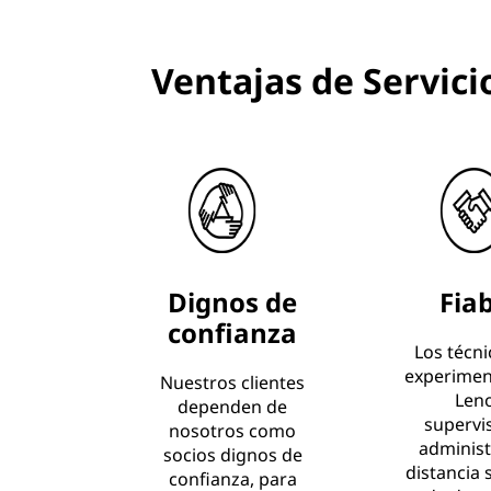
Ventajas de Servic
Dignos de
Fia
confianza
Los técn
experimen
Nuestros clientes
Len
dependen de
supervi
nosotros como
administ
socios dignos de
distancia 
confianza, para