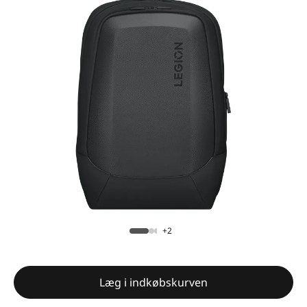
+2
Læg i indkøbskurven