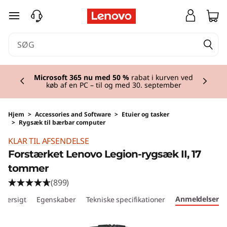
spring til hovedindhold
Currently displaying item 2 of 2
Microsoft 365 nu med 50 %
rabat i kurven ved
køb af en PC – til og med 30. september
Hjem
>
Accessories and Software
>
Etuier og tasker
>
Rygsæk til bærbar computer
KLAR TIL AFSENDELSE
Forstærket Lenovo Legion-rygsæk II, 17
tommer
(899)
Anmeldelser
Oversigt
Egenskaber
Tekniske specifikationer