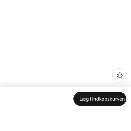
Læg i indkøbskurven