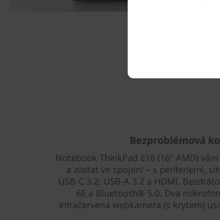
Bezproblémová ko
Notebook ThinkPad E16 (16" AMD) vám 
a zůstat ve spojení – s periferiemi, sí
USB-C 3.2, USB-A 3.2 a HDMI. Bezdrátov
6E a Bluetooth® 5.0. Dva mikrofony
infračervená webkamera (s krytem) usn