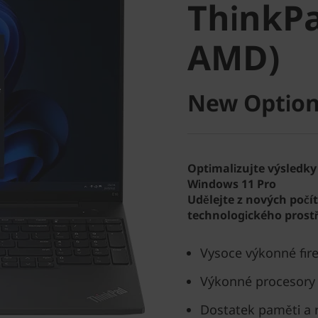
ThinkPa
AMD)
AMD)
New Option
Optimalizujte výsledky
Windows 11 Pro
Udělejte z nových počí
technologického prostř
Vysoce výkonné fi
Výkonné procesor
Dostatek paměti a r