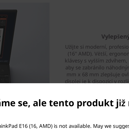
Vylepšený
Užijte si moderní, profes
(16" AMD). Větší, ergono
klávesy s vyšším zdvihem, 
aby se zabránilo náhodný
mm x 68 mm zlepšuje ovlá
displej je k dispozici v ro
barevným gamutem sRG
hardwarovou certifikací L
e se, ale tento produkt již 
.
inkPad E16 (16, AMD) is not available. May we sugges