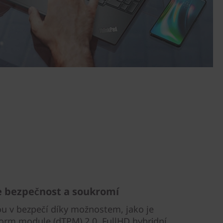
 bezpečnost a soukromí
ou v bezpečí díky možnostem, jako je
form module (dTPM) 2.0, FullHD hybridní