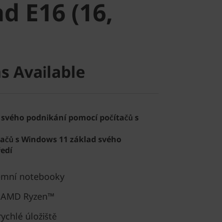
d E16 (16,
s Available
 svého podnikání pomocí počítačů s
tačů s Windows 11 základ svého
edí
remní notebooky
y AMD Ryzen™
ychlé úložiště