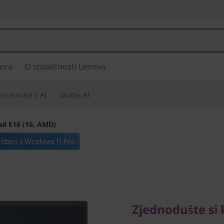
ora
O společnosti Lenovo
í stanice s AI
Služby AI
ad E16 (16, AMD)
Zjednodušte si ka
ThinkPad
Zjednodušte si