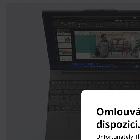
Omlouvám
dispozici
Unfortunately Th