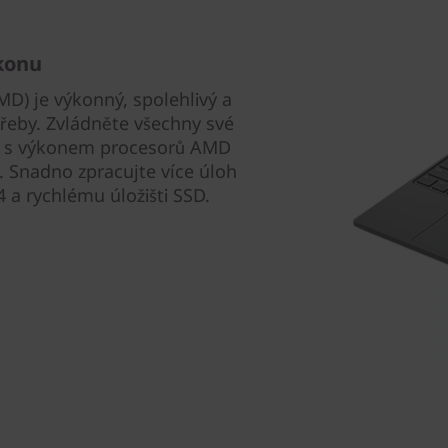
konu
D) je výkonný, spolehlivý a
třeby. Zvládněte všechny své
itu s výkonem procesorů AMD
. Snadno zpracujte více úloh
 a rychlému úložišti SSD.