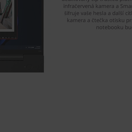
infračervená kamera a Sma
šifruje vaše hesla a další c
kamera a čtečka otisku prst
notebooku bud