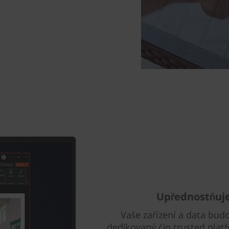
Upřednostňuje
Vaše zařízení a data bud
dedikovaný čip trusted plat