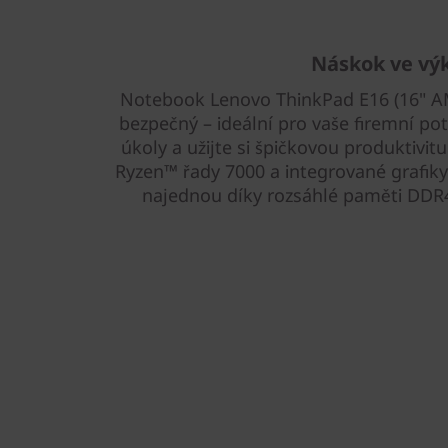
Náskok ve vý
Notebook Lenovo ThinkPad E16 (16" AM
bezpečný – ideální pro vaše firemní po
úkoly a užijte si špičkovou produktiv
Ryzen™ řady 7000 a integrované grafiky
najednou díky rozsáhlé paměti DDR4