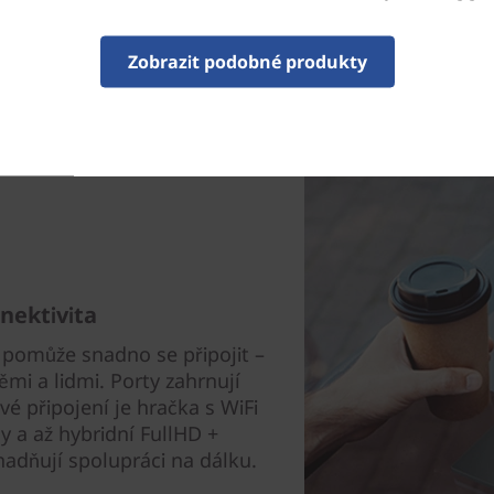
Zobrazit podobné produkty
nektivita
pomůže snadno se připojit –
těmi a lidmi. Porty zahrnují
é připojení je hračka s WiFi
 a až hybridní FullHD +
adňují spolupráci na dálku.