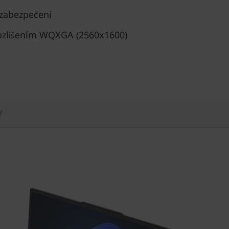
zabezpečení
 rozlišením WQXGA (2560x1600)
y