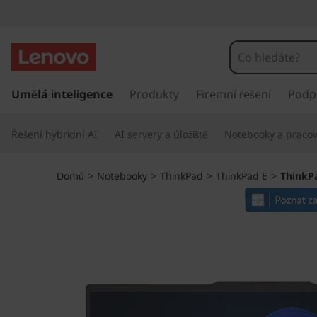
T
h
i
P
ř
Umělá inteligence
Produkty
Firemní řešení
Podp
n
e
s
k
Řešení hybridní AI
AI servery a úložiště
Notebooky a pracovn
k
o
P
č
Domů
>
Notebooky
>
ThinkPad
>
ThinkPad E
>
ThinkP
i
a
t
n
d
a
h
E
l
a
1
v
n