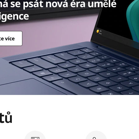
ng business forward with sma
te více
tů