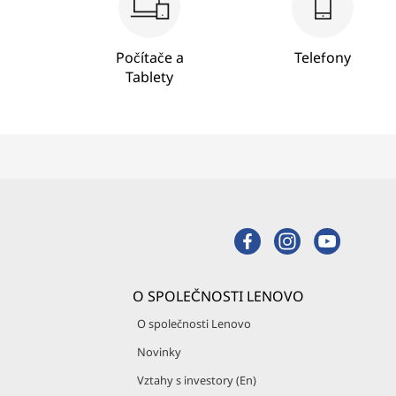
t
o
Počítače a
Telefony
Tablety
r
e
:
L
a
p
O SPOLEČNOSTI LENOVO
t
O společnosti Lenovo
Novinky
o
Vztahy s investory (En)