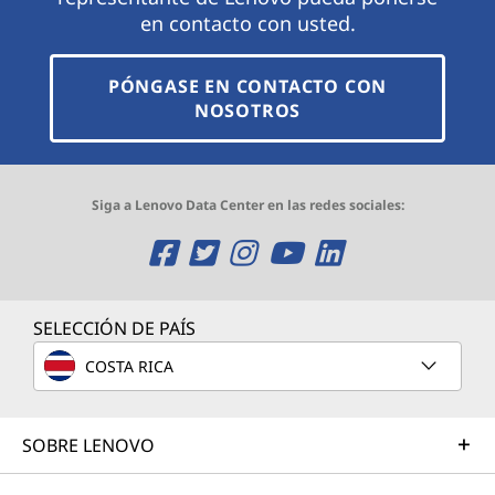
en contacto con usted.
PÓNGASE EN CONTACTO CON
NOSOTROS
Siga a Lenovo Data Center en las redes sociales:
O
O
O
O
O
p
p
p
p
p
e
e
e
e
e
SELECCIÓN DE PAÍS
n
n
n
n
n
COSTA RICA
s
s
s
s
s
SOBRE LENOVO
a
a
a
a
a