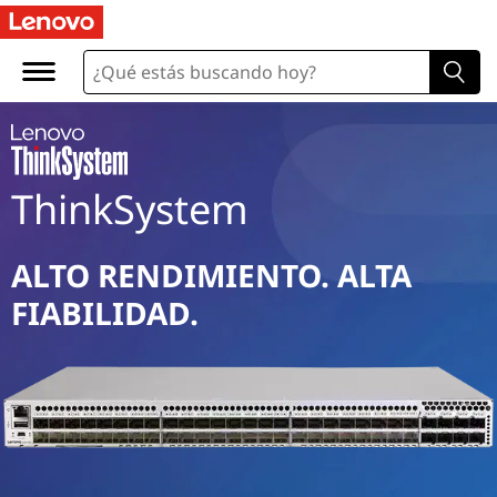
S
A
N
F
ThinkSystem
i
b
ALTO RENDIMIENTO. ALTA
r
FIABILIDAD.
e
C
h