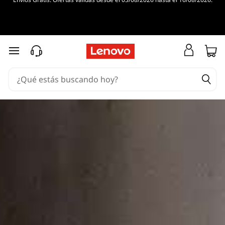
ThinkPad
ThinkBook
Ir al contenido principal
ThinkCentre
ThinkStation
ThinkReality
ThinkSmart
ThinkVision
Descubrir ThinkVision