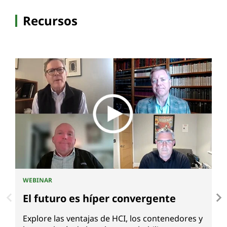
Recursos
WEBINAR
G
El futuro es híper convergente
D
Explore las ventajas de HCI, los contenedores y
D