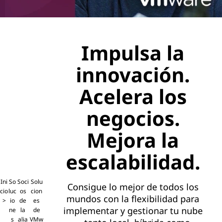
Impulsa la
innovación.
Acelera los
negocios.
Mejora la
escalabilidad.
Ini
So
Soci
Solu
Consigue lo mejor de todos los
cio
luc
os
cion
mundos con la flexibilidad para
io
de
es
implementar y gestionar tu nube
ne
la
de
s
alia
VMw