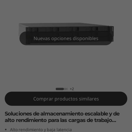
i
d
a
f
Nuevas opciones disponibles
l
a
Matriz híbrida flash ThinkSystem
s
DE4800H 2U12
h
+2
Comprar productos similares
T
h
Soluciones de almacenamiento escalable y de
alto rendimiento para las cargas de trabajo
i
actuales
Alto rendimiento y baja latencia