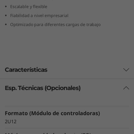
n
Escalable y flexible
Fiabilidad a nivel empresarial
k
Optimizado para diferentes cargas de trabajo
S
y
s
Características
t
e
Esp. Técnicas (Opcionales)
Aproveche la tecnología Flash en un
m
sistema de almacenamiento híbrido de
reducido coste
D
Optimizado para ofrecer capacidad y
Formato (Módulo de controladoras)
rendimiento equilibrados, el ThinkSystem
E
2U12
DE4800H proporciona un 20% más de