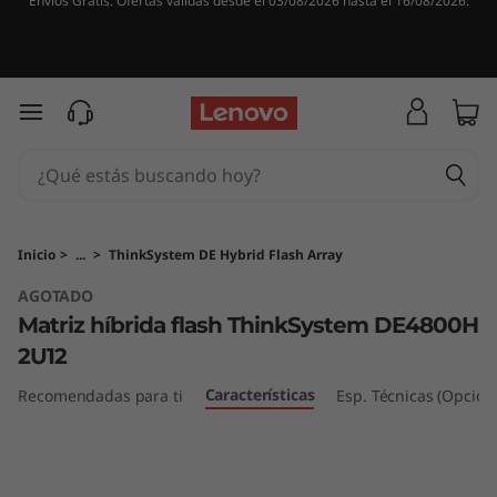
Envíos Gratis. Ofertas válidas desde el 03/08/2026 hasta el 16/08/2026.
M
a
t
Ir al contenido principal
r
i
z
Inicio
>
...
>
ThinkSystem DE Hybrid Flash Array
AGOTADO
h
Matriz híbrida flash ThinkSystem DE4800H
í
2U12
b
Características
Recomendadas para ti
Esp. Técnicas (Opcion
r