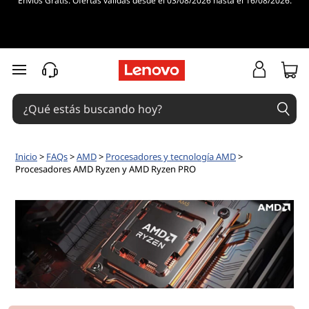
Envíos Gratis. Ofertas válidas desde el 03/08/2026 hasta el 16/08/2026.
N
u
e
Ir al contenido principal
s
t
r
Inicio
>
FAQs
>
AMD
>
Procesadores y tecnología AMD
>
Procesadores AMD Ryzen y AMD Ryzen PRO
a
s
m
e