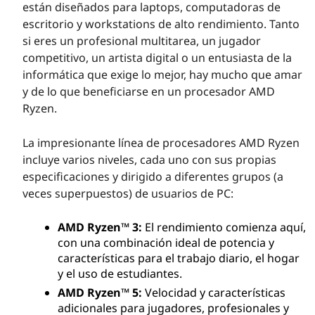
están diseñados para laptops, computadoras de
e
escritorio y workstations de alto rendimiento. Tanto
si eres un profesional multitarea, un jugador
s
competitivo, un artista digital o un entusiasta de la
p
informática que exige lo mejor, hay mucho que amar
y de lo que beneficiarse en un procesador AMD
a
Ryzen.
r
La impresionante línea de procesadores AMD Ryzen
incluye varios niveles, cada uno con sus propias
a
especificaciones y dirigido a diferentes grupos (a
veces superpuestos) de usuarios de PC:
l
o
AMD Ryzen™ 3:
El rendimiento comienza aquí,
con una combinación ideal de potencia y
s
características para el trabajo diario, el hogar
y el uso de estudiantes.
p
AMD Ryzen™ 5:
Velocidad y características
adicionales para jugadores, profesionales y