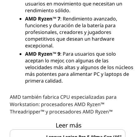
r
usuarios en movimiento que necesitan un
rendimiento sólido.
o
AMD Ryzen™ 7
: Rendimiento avanzado,
funciones y duración de la batería para
c
profesionales, creadores y jugadores
competitivos que desean un hardware
e
excepcional.
s
AMD Ryzen™ 9
: Para usuarios que solo
aceptan lo mejor, con algunas de las
a
velocidades más altas y algunos de los núcleos
más potentes para alimentar PC y laptops de
d
primera calidad.
o
AMD también fabrica CPU especializadas para
Workstation: procesadores AMD Ryzen™
r
Threadripper™ y procesadores AMD Ryzen™
e
Threadripper™ PRO.
[Ver Workstation Lenovo con
Leer más
procesadores AMD Ryzen Threadripper PRO].
s
Lenovo Legion Pro 5 10ma Gen (16"