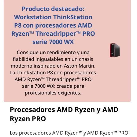
j
Producto destacado:
o
Workstation ThinkStation
r
P8 con procesadores AMD
Ryzen™ Threadripper™ PRO
e
serie 7000 WX
s
Consigue un rendimiento y una
fiabilidad inigualables en un chasis
o
moderno inspirado en Aston Martin.
La ThinkStation P8 con procesadores
p
AMD Ryzen™ Threadripper™ PRO
serie 7000 WX: creada para
c
profesionales exigentes.
i
Procesadores AMD Ryzen y AMD
o
Ryzen PRO
n
Los procesadores AMD Ryzen™ y AMD Ryzen™ PRO