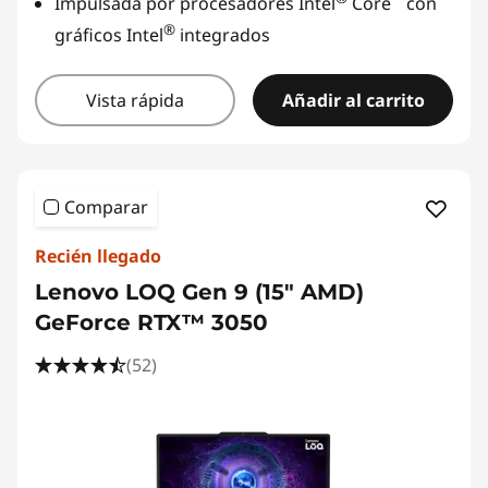
Impulsada por procesadores Intel
Core
con
®
gráficos Intel
integrados
Vista rápida
Añadir al carrito
Comparar
Recién llegado
Lenovo LOQ Gen 9 (15" AMD)
GeForce RTX™ 3050
(52)