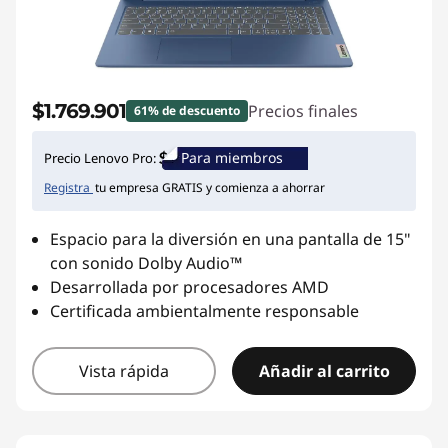
n
t
e
$1.769.901
Precios finales
61% de descuento
s
Para miembros
Precio Lenovo Pro:
Registra
tu empresa GRATIS y comienza a ahorrar
Espacio para la diversión en una pantalla de 15"
con sonido Dolby Audio™
Desarrollada por procesadores AMD
Certificada ambientalmente responsable
Vista rápida
Añadir al carrito