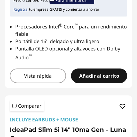
Para miembros
Precio Lenovo Pro:
Registra
tu empresa GRATIS y comienza a ahorrar
®
™
Procesadores Intel
Core
para un rendimiento
fiable
Portátil de 16'' delgado y ultra ligero
Pantalla OLED opcional y altavoces con Dolby
™
Audio
Vista rápida
Añadir al carrito
Comparar
INCLUYE EARBUDS + MOUSE
IdeaPad Slim 5i 14" 10ma Gen - Luna