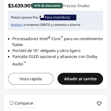
$3.639.901
Precios finales
41% de descuento
Para miembros
Precio Lenovo Pro:
Registra
tu empresa GRATIS y comienza a ahorrar
®
™
Procesadores Intel
Core
para un rendimiento
fiable
Portátil de 16'' delgado y ultra ligero
Pantalla OLED opcional y altavoces con Dolby
™
Audio
Vista rápida
Añadir al carrito
Comparar