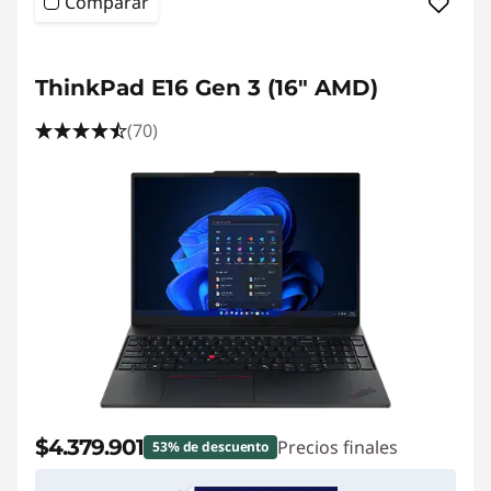
Comparar
ThinkPad E16 Gen 3 (16" AMD)
(70)
$4.379.901
Precios finales
53% de descuento