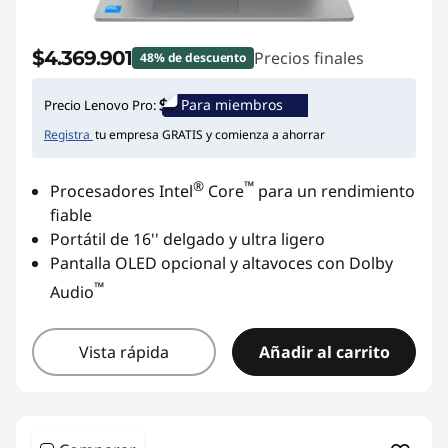
$4.369.901
Precios finales
48% de descuento
Para miembros
Precio Lenovo Pro:
Registra
tu empresa GRATIS y comienza a ahorrar
®
™
Procesadores Intel
Core
para un rendimiento
fiable
Portátil de 16'' delgado y ultra ligero
Pantalla OLED opcional y altavoces con Dolby
™
Audio
Vista rápida
Añadir al carrito