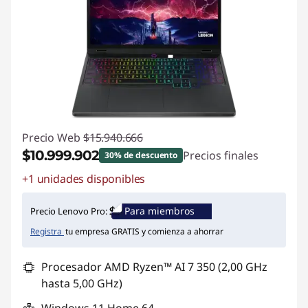
Precio Web
$15.940.666
$10.999.902
Precios finales
30% de descuento
+1 unidades disponibles
Ahorros instantáneos :
-$4.940.764
Para miembros
Precio Lenovo Pro:
Registra
tu empresa GRATIS y comienza a ahorrar
Procesador AMD Ryzen™ AI 7 350 (2,00 GHz
hasta 5,00 GHz)