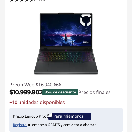
Precio Web
$16.940.666
$10.999.902
Precios finales
35% de descuento
+10 unidades disponibles
Ahorros instantáneos :
-$5.940.764
Para miembros
Precio Lenovo Pro:
Registra
tu empresa GRATIS y comienza a ahorrar