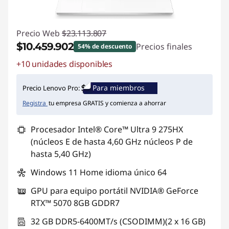
Precio Web
$23.113.807
$10.459.902
Precios finales
54% de descuento
+10 unidades disponibles
Ahorros instantáneos :
-$12.653.905
Para miembros
Precio Lenovo Pro:
Registra
tu empresa GRATIS y comienza a ahorrar
Procesador Intel® Core™ Ultra 9 275HX
(núcleos E de hasta 4,60 GHz núcleos P de
hasta 5,40 GHz)
Windows 11 Home idioma único 64
GPU para equipo portátil NVIDIA® GeForce
RTX™ 5070 8GB GDDR7
32 GB DDR5-6400MT/s (CSODIMM)(2 x 16 GB)