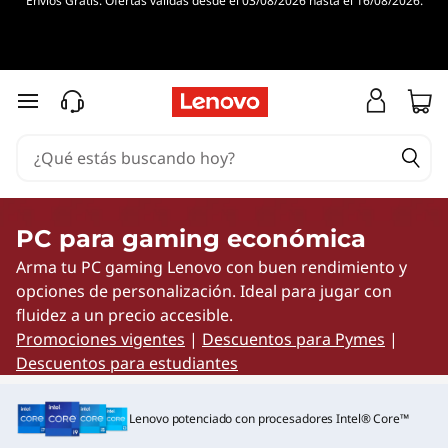
Envíos Gratis. Ofertas válidas desde el 03/08/2026 hasta el 16/08/2026.
P
C
p
Ir al contenido principal
a
r
a
PC para gaming económica
Arma tu PC gaming Lenovo con buen rendimiento y
g
opciones de personalización. Ideal para jugar con
a
fluidez a un precio accesible.
Promociones vigentes
|
Descuentos para Pymes
|
m
Descuentos para estudiantes
i
Lenovo potenciado con procesadores Intel® Core™