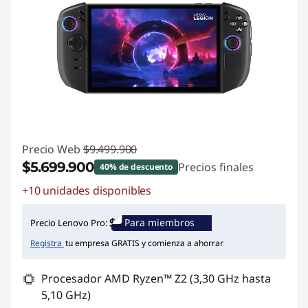
Precio Web
$9.499.900
$5.699.900
Precios finales
40% de descuento
+10 unidades disponibles
Ahorros instantáneos :
-$3.800.000
Para miembros
Precio Lenovo Pro:
Registra
tu empresa GRATIS y comienza a ahorrar
Procesador AMD Ryzen™ Z2 (3,30 GHz hasta
5,10 GHz)