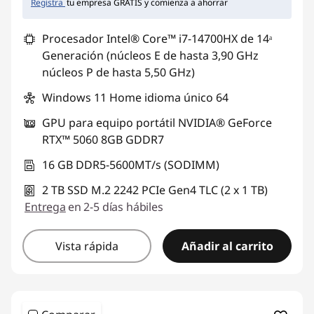
Registra
tu empresa GRATIS y comienza a ahorrar
Procesador Intel® Core™ i7-14700HX de 14ᵃ
Generación (núcleos E de hasta 3,90 GHz
núcleos P de hasta 5,50 GHz)
Windows 11 Home idioma único 64
GPU para equipo portátil NVIDIA® GeForce
RTX™ 5060 8GB GDDR7
16 GB DDR5-5600MT/s (SODIMM)
2 TB SSD M.2 2242 PCIe Gen4 TLC (2 x 1 TB)
Entrega
en 2-5 días hábiles
Vista rápida
Añadir al carrito