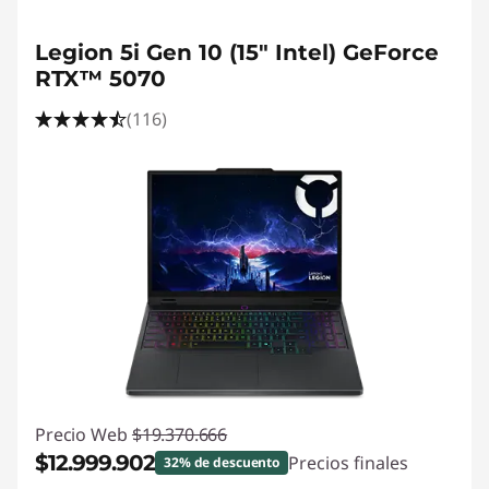
Legion 5i Gen 10 (15" Intel) GeForce
RTX™ 5070
(116)
Precio Web
$19.370.666
$12.999.902
Precios finales
32% de descuento