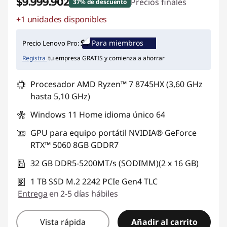
$9.999.902
Precios finales
37% de descuento
+1 unidades disponibles
Ahorros instantáneos :
-$6.090.764
Para miembros
Precio Lenovo Pro:
Registra
tu empresa GRATIS y comienza a ahorrar
Procesador AMD Ryzen™ 7 8745HX (3,60 GHz
hasta 5,10 GHz)
Windows 11 Home idioma único 64
GPU para equipo portátil NVIDIA® GeForce
RTX™ 5060 8GB GDDR7
32 GB DDR5-5200MT/s (SODIMM)(2 x 16 GB)
1 TB SSD M.2 2242 PCIe Gen4 TLC
Entrega
en 2-5 días hábiles
Vista rápida
Añadir al carrito