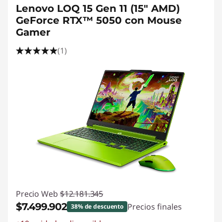
Lenovo LOQ 15 Gen 11 (15" AMD)
GeForce RTX™ 5050 con Mouse
Gamer
(1)
Precio Web
$12.181.345
$7.499.902
Precios finales
38% de descuento