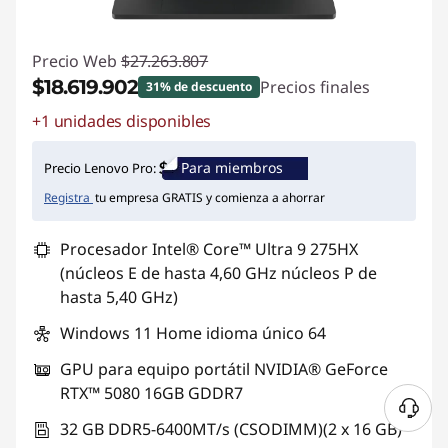
Precio Web
$27.263.807
$18.619.902
Precios finales
31% de descuento
+1 unidades disponibles
Ahorros instantáneos :
-$8.643.905
Para miembros
Precio Lenovo Pro:
Registra
tu empresa GRATIS y comienza a ahorrar
Procesador Intel® Core™ Ultra 9 275HX
(núcleos E de hasta 4,60 GHz núcleos P de
hasta 5,40 GHz)
Windows 11 Home idioma único 64
GPU para equipo portátil NVIDIA® GeForce
RTX™ 5080 16GB GDDR7
32 GB DDR5-6400MT/s (CSODIMM)(2 x 16 GB)