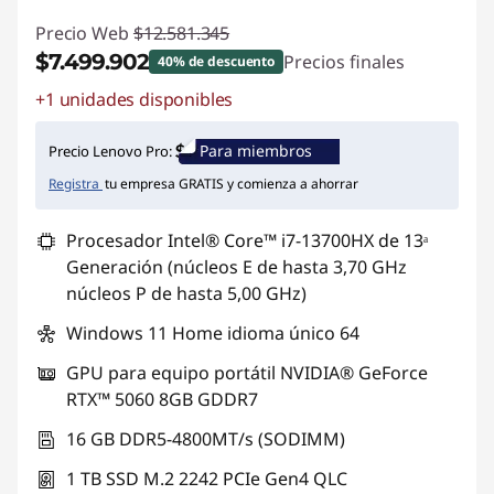
Precio Web
$12.581.345
$7.499.902
Precios finales
40% de descuento
+1 unidades disponibles
Ahorros instantáneos :
-$5.081.443
Para miembros
Precio Lenovo Pro:
Registra
tu empresa GRATIS y comienza a ahorrar
Procesador Intel® Core™ i7-13700HX de 13ᵃ
Generación (núcleos E de hasta 3,70 GHz
núcleos P de hasta 5,00 GHz)
Windows 11 Home idioma único 64
GPU para equipo portátil NVIDIA® GeForce
RTX™ 5060 8GB GDDR7
16 GB DDR5-4800MT/s (SODIMM)
1 TB SSD M.2 2242 PCIe Gen4 QLC