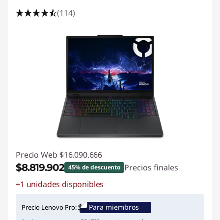
(114)
Precio Web
$16.090.666
$8.819.902
Precios finales
45% de descuento
+1 unidades disponibles
Ahorros instantáneos :
-$7.270.764
Para miembros
Precio Lenovo Pro: