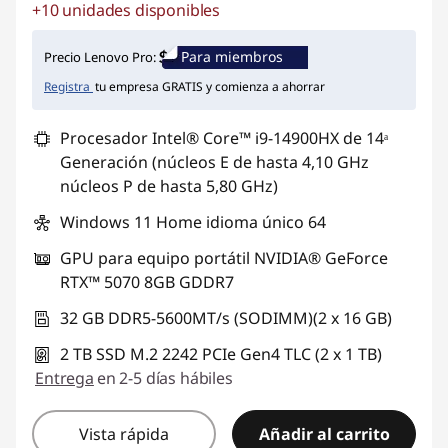
+10 unidades disponibles
Ahorros instantáneos :
-$6.370.764
Para miembros
Precio Lenovo Pro:
Registra
tu empresa GRATIS y comienza a ahorrar
Procesador Intel® Core™ i9-14900HX de 14ᵃ
Generación (núcleos E de hasta 4,10 GHz
núcleos P de hasta 5,80 GHz)
Windows 11 Home idioma único 64
GPU para equipo portátil NVIDIA® GeForce
RTX™ 5070 8GB GDDR7
32 GB DDR5-5600MT/s (SODIMM)(2 x 16 GB)
2 TB SSD M.2 2242 PCIe Gen4 TLC (2 x 1 TB)
Entrega
en 2-5 días hábiles
Vista rápida
Añadir al carrito