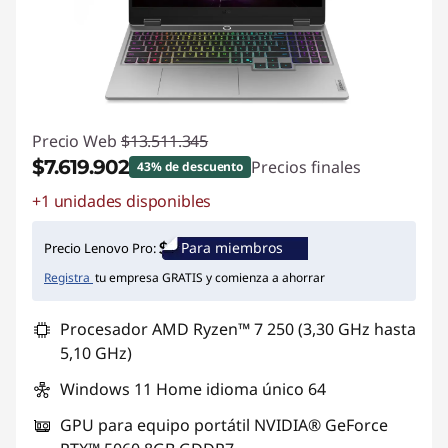
Precio Web
$13.511.345
$7.619.902
Precios finales
43% de descuento
+1 unidades disponibles
Ahorros instantáneos :
-$5.891.443
Para miembros
Precio Lenovo Pro:
Registra
tu empresa GRATIS y comienza a ahorrar
Procesador AMD Ryzen™ 7 250 (3,30 GHz hasta
5,10 GHz)
Windows 11 Home idioma único 64
GPU para equipo portátil NVIDIA® GeForce