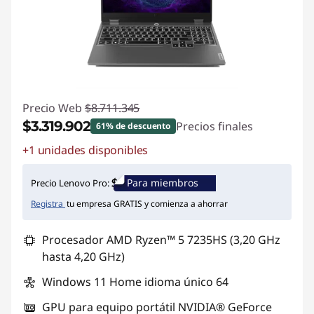
Precio Web
$8.711.345
$3.319.902
Precios finales
61% de descuento
+1 unidades disponibles
Ahorros instantáneos :
-$5.391.443
Para miembros
Precio Lenovo Pro:
Registra
tu empresa GRATIS y comienza a ahorrar
Procesador AMD Ryzen™ 5 7235HS (3,20 GHz
hasta 4,20 GHz)
Windows 11 Home idioma único 64
GPU para equipo portátil NVIDIA® GeForce