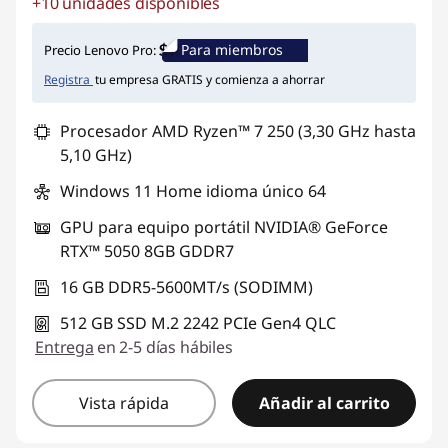
+10 unidades disponibles
Ahorros instantáneos :
-$4.681.443
Para miembros
Precio Lenovo Pro:
Registra
tu empresa GRATIS y comienza a ahorrar
Procesador AMD Ryzen™ 7 250 (3,30 GHz hasta
5,10 GHz)
Windows 11 Home idioma único 64
GPU para equipo portátil NVIDIA® GeForce
RTX™ 5050 8GB GDDR7
16 GB DDR5-5600MT/s (SODIMM)
512 GB SSD M.2 2242 PCIe Gen4 QLC
Entrega
en 2-5 días hábiles
Vista rápida
Añadir al carrito