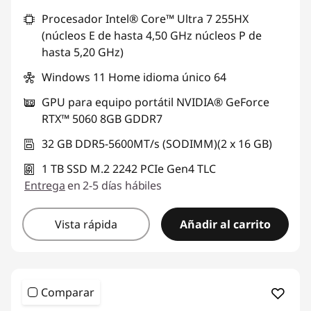
Procesador Intel® Core™ Ultra 7 255HX
(núcleos E de hasta 4,50 GHz núcleos P de
hasta 5,20 GHz)
Windows 11 Home idioma único 64
GPU para equipo portátil NVIDIA® GeForce
RTX™ 5060 8GB GDDR7
32 GB DDR5-5600MT/s (SODIMM)(2 x 16 GB)
1 TB SSD M.2 2242 PCIe Gen4 TLC
Entrega
en 2-5 días hábiles
Vista rápida
Añadir al carrito
Comparar