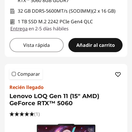
RTX™ 5060 8GB GDDR7
32 GB DDR5-5600MT/s (SODIMM)(2 x 16 GB)
1 TB SSD M.2 2242 PCIe Gen4 QLC
Entrega
en 2-5 días hábiles
Vista rápida
Añadir al carrito
Comparar
Recién llegado
Lenovo LOQ Gen 11 (15" AMD)
GeForce RTX™ 5060
(1)