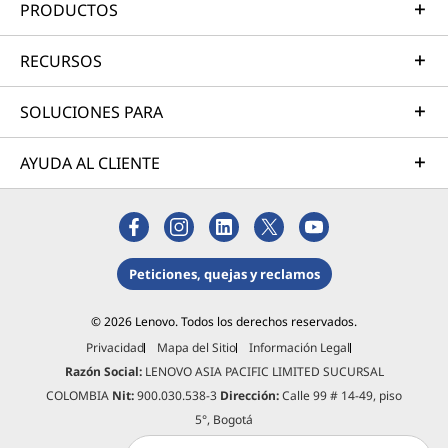
i
PRODUCTOS
e
RECURSOS
n
SOLUCIONES PARA
t
AYUDA AL CLIENTE
o
L
e
Peticiones, quejas y reclamos
n
© 2026 Lenovo. Todos los derechos reservados.
Privacidad
Mapa del Sitio
Información Legal
o
Razón Social:
LENOVO ASIA PACIFIC LIMITED SUCURSAL
v
COLOMBIA
Nit:
900.030.538-3
Dirección:
Calle 99 # 14-49, piso
5°, Bogotá
o