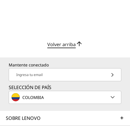
a
l
t
Volver arriba
o
r
Mantente conectado
e
Ingresa tu email
n
SELECCIÓN DE PAÍS
d
COLOMBIA
i
SOBRE LENOVO
m