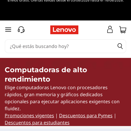
Envíos Gratis. Ofertas válidas desde el 03/08/2026 hasta el 16/08/2026.
A
u
m
Ir al contenido principal
e
n
t
Computadoras de alto
rendimiento
a
Elige computadoras Lenovo con procesadores
t
rápidos, gran memoria y gráficos dedicados
opcionales para ejecutar aplicaciones exigentes con
u
fluidez.
Promociones vigentes
|
Descuentos para Pymes
|
p
Descuentos para estudiantes