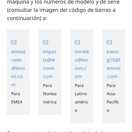
máquina y los números de modelo y de serie
(consultar la imagen del código de barras a
continuación) a:
emeat
impor
mirele
kwon
rade
ts@le
s@len
g10@l
@leno
novo.
ovo.c
enovo
vo.co
com
om
.com
m
Para
Para
Para
Para
Nortea
Latino
Asia-
EMEA
mérica
améric
Pacífic
a
o