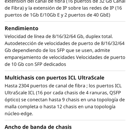
extensión del canal de fibra (16 puertos de 32 Gb Canal
latencia de red 50 % más baja. Las empresas
de Fibra) y la extensión de IP sobre las redes de IP (16
pueden confiar en su capacidad de operar
puertos de 1Gb E/10Gb E y 2 puertos de 40 GbE)
tiempos de respuesta de aplicaciones de uso
intensivo de datos y habilitar Acuerdos de Nivel
Rendimiento
de Servicio (SLA) mejorados.
Velocidad de línea de 8/16/32/64 Gb, duplex total.
Autodetección de velocidades de puerto de 8/16/32/64
Simplificación del diseño de redes
Automatice las acciones para simplificar la
Gb dependiendo de los SFP que se usen, admite
gestión y resolver problemas al tiempo que
emparejamiento de velocidades Velocidades de puerto
aprovecha los enlaces ópticos entre chasis
de 10 Gb con SFP dedicados
(ICL) que permiten a las empresas reducir la
Multichasis con puertos ICL UltraScale
complejidad y los costes de la red. Al reducir el
cableado entre interruptores en un 75 % y
Hasta 2304 puertos de canal de fibra ; los puertos ICL
liberar hasta el 25 % de los puertos para
UltraScale ICL (16 por cada chasis de 4 ranuras, QSFP
servidores y almacenamiento, el Brocade X7-8
óptico) se conectan hasta 9 chasis en una topología de
Gen 7 Fibre Channel Director simplifica la
malla completa o hasta 12 chasis en una topología
gestión y la conectividad de almacenamiento.
núcleo-edge.
Integre sin complicaciones NVMe de última
Ancho de banda de chasis
generación en la malla de almacenamiento sin