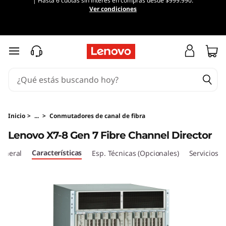
| Hasta 6 cuotas sin interés en compras desde $999.990.
L
Ver condiciones
e
n
Ir al contenido principal
o
v
o
Inicio
>
...
>
Conmutadores de canal de fibra
Lenovo X7-8 Gen 7 Fibre Channel Director
X
Características
general
Esp. Técnicas (Opcionales)
Servicios
7
-
8