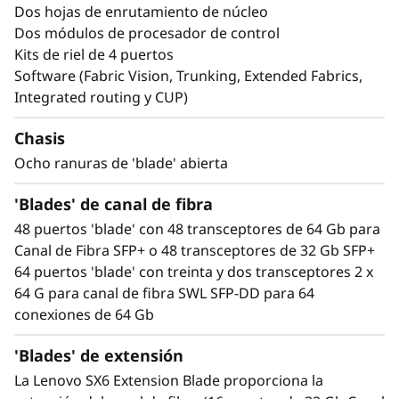
t
extensión altamente escalable para FC, IP y
Dos hojas de enrutamiento de núcleo
FICON otorga a las empresas la agilidad para
Dos módulos de procesador de control
o
seguir creciendo a medida que su TI necesita
Kits de riel de 4 puertos
cambios. Con su soporte de compatibilidad de
Software (Fabric Vision, Trunking, Extended Fabrics,
r
versiones anteriores, ayuda a las empresas a
Integrated routing y CUP)
gestionar su necesidad de cambio constante.
Un espacioso formato 14U le otorga al
Chasis
Brocade X7-8 Gen 7 Fibre Channel Director la
Ocho ranuras de 'blade' abierta
capacidad de hacer crecer o decrecer las redes
según sea necesario.
'Blades' de canal de fibra
48 puertos 'blade' con 48 transceptores de 64 Gb para
Rendimiento impulsado por resultados
Canal de Fibra SFP+ o 48 transceptores de 32 Gb SFP+
Con un Gen 7 FC líder del sector, el Brocade X7-
64 puertos 'blade' con treinta y dos transceptores 2 x
8 Gen 7 Fibre Channel Director aumenta el
64 G para canal de fibra SWL SFP-DD para 64
rendimiento para cargas de trabajo exigentes.
conexiones de 64 Gb
Puede manejar hasta 31 Tb/s de ancho de
banda para gestionar las aplicaciones más
'Blades' de extensión
exigentes a la vez de maximizar las elevadas
La Lenovo SX6 Extension Blade proporciona la
cargas de trabajo de transacciones con una