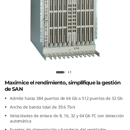
G
e
n
7
F
i
Lenovo X7-8 Gen 7 Fibre Channel
b
+1
Director
Maximice el rendimiento, simplifique la gestión
r
de SAN
e
Admite hasta 384 puertos de 64 Gb o 512 puertos de 32 Gb
Ancho de banda total de 39.6 Tb/s
C
Velocidades de enlace de 8, 16, 32 y 64 Gb FC con detección
automática
h
Fuentes de alimentación y bandejas del ventilador