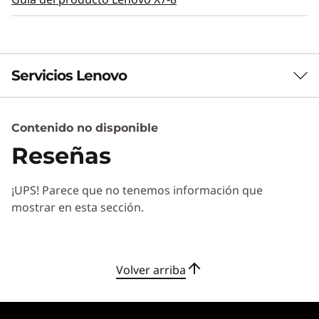
Servicios Lenovo
Contenido no disponible
Servicios de Soluciones
Reseñas
Diseñe la mejor estrategia para su empresa.
Trabajaremos con usted para hallar la solución
¡UPS! Parece que no tenemos información que
correcta para sus exclusivas necesidades
mostrar en esta sección.
empresariales.
Más información
Volver arriba
Servicios de Implementación
Acelere su tiempo de llegada a la productividad. Le