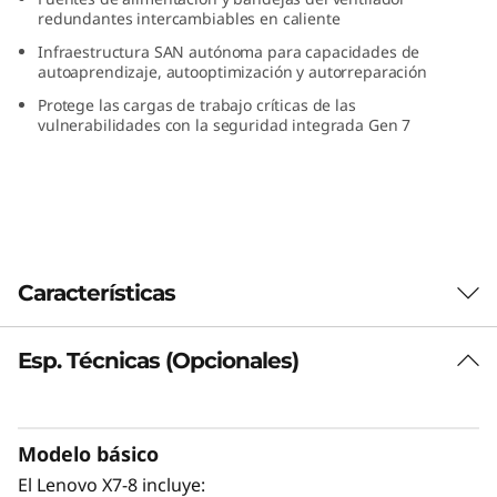
a
redundantes intercambiables en caliente
Infraestructura SAN autónoma para capacidades de
n
autoaprendizaje, autooptimización y autorreparación
Protege las cargas de trabajo críticas de las
n
vulnerabilidades con la seguridad integrada Gen 7
e
l
D
Características
i
r
Esp. Técnicas (Opcionales)
Multifacético y ágil
El versátil Brocade X7-8 Gen 7 Fibre Channel
e
Director ha sido diseñado para satisfacer el
crecimiento persistente y los grandes
c
Modelo básico
entornos empresariales. Su solución de
El Lenovo X7-8 incluye: