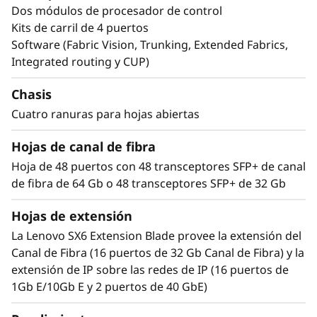
t
elevados. Además, incrementa la agilidad con
Dos módulos de procesador de control
conectividad concurrente de Canal de Fibra,
Kits de carril de 4 puertos
o
NVMe, FICON, o FCIP. Las empresas pueden
Software (Fabric Vision, Trunking, Extended Fabrics,
confiar en sus tres generaciones de
r
Integrated routing y CUP)
compatibilidad con versiones anteriores,
factor de forma 8U y seguridad integrada Gen
Chasis
7.
Cuatro ranuras para hojas abiertas
Maximizar el rendimiento y los resultados
Hojas de canal de fibra
Gen 7 FC líder del sector con mayor
Hoja de 48 puertos con 48 transceptores SFP+ de canal
rendimiento, hasta 15,5 Tb/s de ancho de
de fibra de 64 Gb o 48 transceptores SFP+ de 32 Gb
banda en el chasis, un rendimiento
revolucionario que acelera los tiempos de
Hojas de extensión
respuesta de las aplicaciones con gran
La Lenovo SX6 Extension Blade provee la extensión del
volumen de datos y mejores acuerdos de nivel
Canal de Fibra (16 puertos de 32 Gb Canal de Fibra) y la
de servicio (SLA). Puede gestionar fácilmente
extensión de IP sobre las redes de IP (16 puertos de
cargas de trabajo de alta transacción con una
1Gb E/10Gb E y 2 puertos de 40 GbE)
latencia de red 50 % menor, y puede
transformar datos de telemetría en