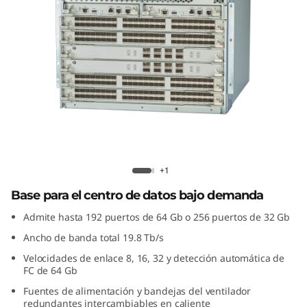
G
e
n
7
F
i
Lenovo X7-4 Gen 7 Fibre Channel
b
+1
Director
Base para el centro de datos bajo demanda
r
Admite hasta 192 puertos de 64 Gb o 256 puertos de 32 Gb
e
Ancho de banda total 19.8 Tb/s
Velocidades de enlace 8, 16, 32 y detección automática de
C
FC de 64 Gb
h
Fuentes de alimentación y bandejas del ventilador
redundantes intercambiables en caliente