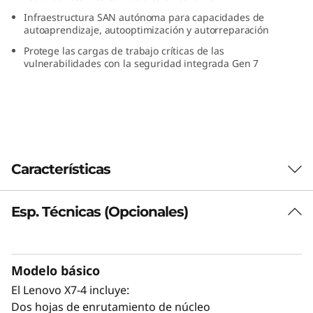
a
Infraestructura SAN autónoma para capacidades de
autoaprendizaje, autooptimización y autorreparación
n
Protege las cargas de trabajo críticas de las
vulnerabilidades con la seguridad integrada Gen 7
n
e
l
D
Características
i
Esp. Técnicas (Opcionales)
Diseñado específicamente para empresas
r
El Brocade X7-4 Gen 7 Fibre Channel Director
ha sido diseñado para gestionar fácilmente
e
grandes entornos empresariales que
Modelo básico
requieran mayor capacidad, mayor
c
El Lenovo X7-4 incluye:
rendimiento y niveles de resiliencia más
Dos hojas de enrutamiento de núcleo