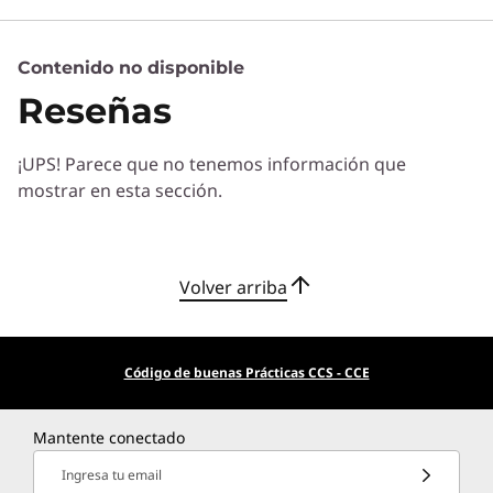
Contenido no disponible
Servicios de Soluciones
Reseñas
Diseñe la mejor estrategia para su empresa.
Trabajaremos con usted para hallar la solución
¡UPS! Parece que no tenemos información que
correcta para sus exclusivas necesidades
mostrar en esta sección.
empresariales.
Más información
Volver arriba
Servicios de Implementación
Acelere su tiempo de llegada a la productividad. Le
ayudaremos a simplificar la implementación de nuevas
Código de buenas Prácticas CCS - CCE
tecnologías para que pueda concentrarse en su
empresa.
Mantente conectado
Más información
Ingresa tu email