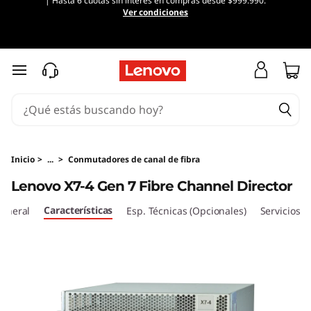
| Hasta 6 cuotas sin interés en compras desde $999.990.
L
Ver condiciones
e
n
Ir al contenido principal
o
v
o
Inicio
>
...
>
Conmutadores de canal de fibra
Lenovo X7-4 Gen 7 Fibre Channel Director
X
Características
general
Esp. Técnicas (Opcionales)
Servicios
7
-
4