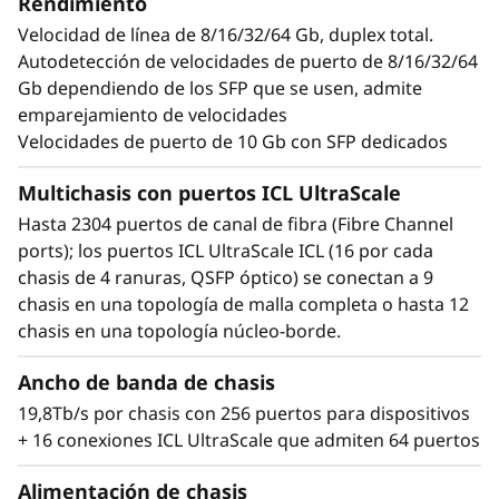
Rendimiento
percepciones factibles para optimizar el
Velocidad de línea de 8/16/32/64 Gb, duplex total.
rendimiento y asegurar la fiabilidad.
Autodetección de velocidades de puerto de 8/16/32/64
Gb dependiendo de los SFP que se usen, admite
Diseño de red simplificado, 'scale out'
Leverage optical Inter-Chassis Links (ICLs) with
emparejamiento de velocidades
UltraScale chassis connectivity that offers
Velocidades de puerto de 10 Gb con SFP dedicados
faster, and simpler fabrics that increase
Multichasis con puertos ICL UltraScale
consolidation while reducing network
complexity and costs. Easily increase server
Hasta 2304 puertos de canal de fibra (Fibre Channel
port and storage capacity, simplify
ports); los puertos ICL UltraScale ICL (16 por cada
management, maximize visibility, and
chasis de 4 ranuras, QSFP óptico) se conectan a 9
streamline operations with a modern SAN
chasis en una topología de malla completa o hasta 12
management tool.
chasis en una topología núcleo-borde.
Ancho de banda de chasis
19,8Tb/s por chasis con 256 puertos para dispositivos
+ 16 conexiones ICL UltraScale que admiten 64 puertos
Alimentación de chasis