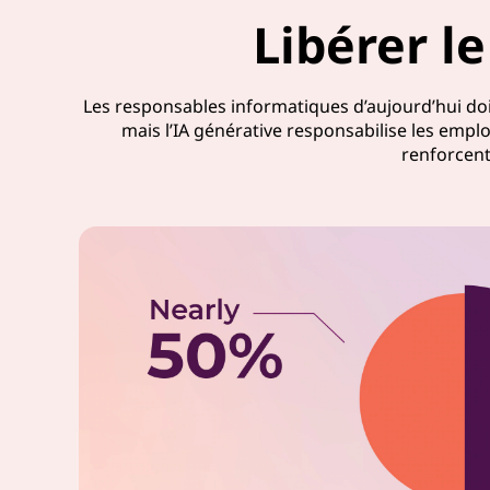
-
Libérer l
V
Les responsables informatiques d’aujourd’hui doive
o
mais l’IA générative responsabilise les emp
renforcent
l
u
m
e
1