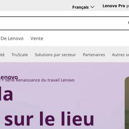
Lenovo Pro
p
Français
 De Lenovo
Vente
ité
TruScale
Solutions par secteur
Partenaires
Autres s
 Lenovo
e
> série Renaissance du travail Lenovo
la
sur le lieu