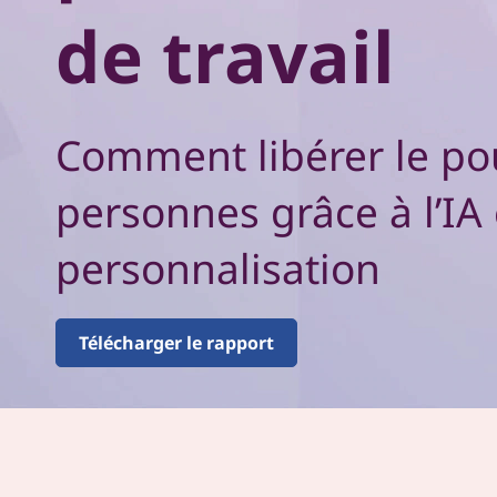
c
r
de travail
e
i
n
d
c
i
u
Comment libérer le po
p
a
t
l
personnes grâce à l’IA 
r
personnalisation
a
v
Télécharger le rapport
a
i
l