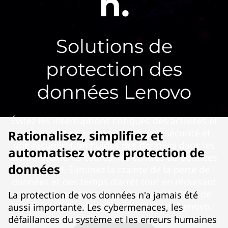
n.
u
p
Solutions de
a
n
protection des
d
données Lenovo
D
Évitez les interruptions critiques des activités et
i
garantissez une accessibilité, une sécurité et
Rationalisez, simplifiez et
une récupération fluides des données dans les
s
automatisez votre protection de
environnements cadres, les centres de données
données
et le cloud. Éliminez la crainte de la perte de
a
données et des temps d'arrêt tout en réduisant
le coût de possession grâce aux solutions de
s
La protection de vos données n'a jamais été
protection des données de pointe de Lenovo.
aussi importante. Les cybermenaces, les
t
défaillances du système et les erreurs humaines