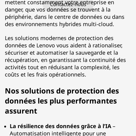
mettent constamment votre entreprise en
Contactez-nous
e
danger, que vos données se trouvent à la
périphérie, dans le centre de données ou dans
r
des environnements hybrides multi-cloud.
R
Les solutions modernes de protection des
e
données de Lenovo vous aident à rationaliser,
sécuriser et automatiser la sauvegarde et la
c
récupération, en garantissant la continuité des
activités tout en réduisant la complexité, les
o
coûts et les frais opérationnels.
v
Nos solutions de protection des
e
données les plus performantes
assurent
r
y
La résilience des données grâce à l’IA
–
Automatisation intelligente pour une