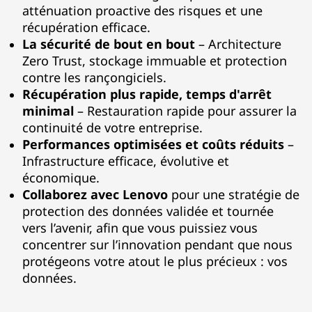
S
atténuation proactive des risques et une
récupération efficace.
o
La sécurité de bout en bout
– Architecture
l
Zero Trust, stockage immuable et protection
contre les rançongiciels.
u
Récupération plus rapide, temps d'arrêt
minimal
– Restauration rapide pour assurer la
t
continuité de votre entreprise.
Performances optimisées et coûts réduits
–
i
Infrastructure efficace, évolutive et
économique.
o
Collaborez avec Lenovo
pour une stratégie de
n
protection des données validée et tournée
vers l’avenir, afin que vous puissiez vous
s
concentrer sur l’innovation pendant que nous
protégeons votre atout le plus précieux : vos
données.