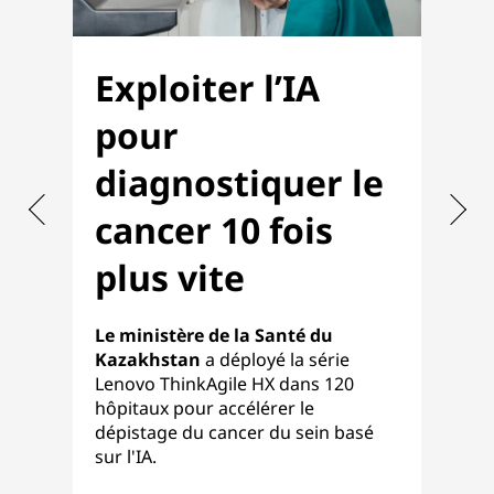
Exploiter l’IA
O
pour
V
diagnostiquer le
p
cancer 10 fois
f
plus vite
Le 
raf
Le ministère de la Santé du
qui
Kazakhstan
a déployé la série
sol
Lenovo ThinkAgile HX dans 120
gér
hôpitaux pour accélérer le
dépistage du cancer du sein basé
sur l'IA.