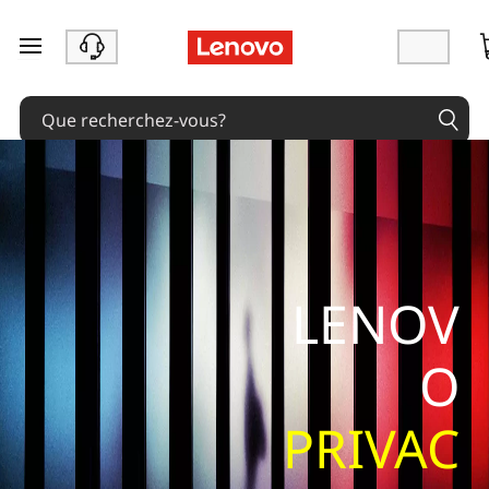
passer au contenu principal
LENOV
O
PRIVAC