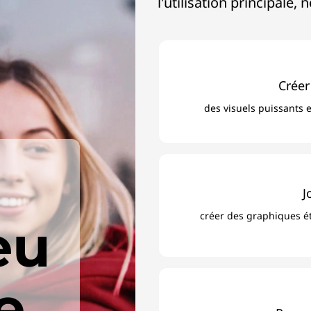
l'utilisation principal
Créer
des visuels puissants 
J
créer des graphiques ét
eu
e