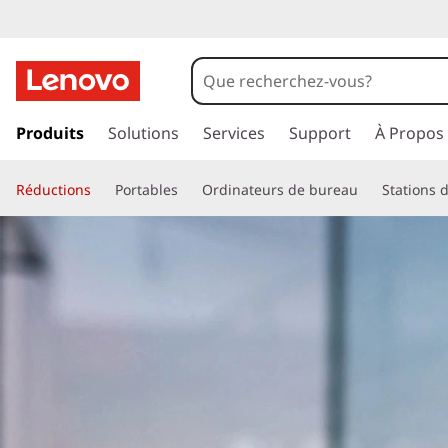
p
a
Produits
Solutions
Services
Support
À Propos
s
s
Réductions
Portables
Ordinateurs de bureau
Stations d
e
r
a
u
c
o
n
t
e
n
u
p