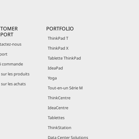
STOMER
PORTFOLIO
PPORT
ThinkPad T
tactez-nous
ThinkPad X
port
Tablette ThinkPad
vi commande
IdeaPad
sur les produits
Yoga
sur les achats
Tout-en-un Série M
ThinkCentre
IdeaCentre
Tablettes
ThinkStation
Data Center Solutions