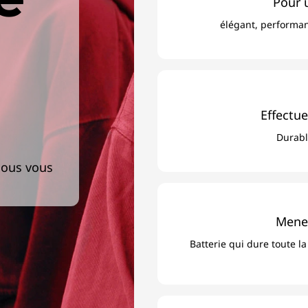
Pour u
élégant, performan
Effectue
Durabl
nous vous
Mener
Batterie qui dure toute l