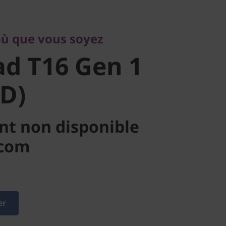
 T16 Gen 1
où que vous soyez
D)
d T16 Gen 1
D)
nt non disponible
.com
er