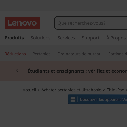
T
h
i
p
a
Produits
Solutions
Services
Support
À Propos
n
s
s
k
Réductions
Portables
Ordinateurs de bureau
Stations d
e
r
P
Currently displaying item 2 of 3
a
Étudiants et enseignants : vérifiez et écono
u
a
c
o
d
Accueil
>
Acheter portables et Ultrabooks
>
ThinkPad
n
t
T
e
n
1
u
p