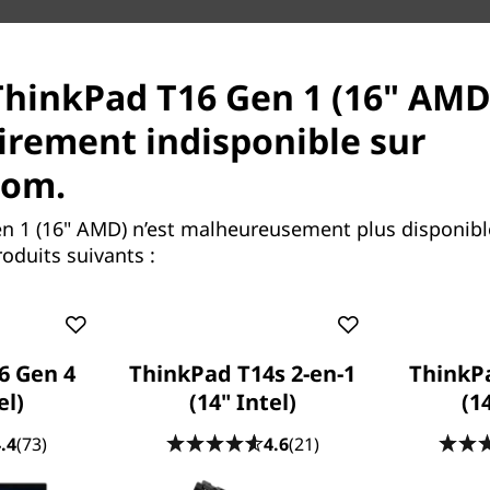
ThinkPad T16 Gen 1 (16" AMD
rement indisponible sur
com.
ourd’hui
n 1 (16" AMD) n’est malheureusement plus disponibl
 pour répondre aux besoins
oduits suivants :
re hybride actuelle. Il est
u modèle AMD Ryzen™ 7 PRO
phique intégré AMD Radeon™
ptions de stockage de
6 Gen 4
ThinkPad T14s 2-en-1
ThinkP
n fonction de vos besoins et
el)
(14" Intel)
(1
quelle tâche, où que vous
.4
(73)
4.6
(21)