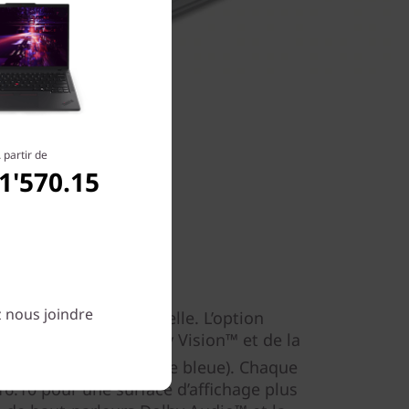
 partir de
1'570.15
roductif
z nous joindre
 le ThinkPad T16 excelle. L’option
16") bénéficie du Dolby Vision™ et de la
es émissions de lumière bleue). Chaque
16:10 pour une surface d’affichage plus