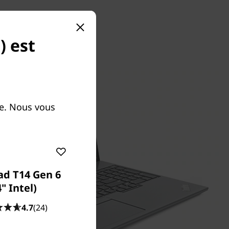
) est
e. Nous vous
ad T14 Gen 6
4" Intel)
4.7
(24)