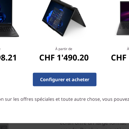
e
À partir de
À
98.21
CHF 1'490.20
CHF 
Configurer et acheter
Aussi divertissant que p
n sur les offres spéciales et toute autre chose, vous pouve
Dans le domaine audiovisuel,
d’écran tactile de 40,64 cm (
®
certification Eyesafe
(faibl
écran offre un large format 