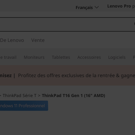
Lenovo Pro
p
Français
 De Lenovo
Vente
e travail
Moniteurs
Tablettes
Accessoires
Logiciels
misez |
Profitez des offres exclusives de la rentrée & gag
>
ThinkPad Série T
>
ThinkPad T16 Gen 1 (16" AMD)
Faites-en plus où