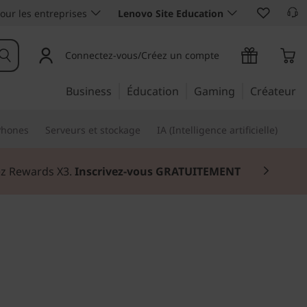
our les entreprises
Lenovo Site Education
Connectez-vous/Créez un compte
Business
Éducation
Gaming
Créateur
Phones
Serveurs et stockage
IA (Intelligence artificielle)
nez Rewards X3.
Inscrivez-vous GRATUITEMENT
 que vous soyez