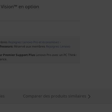
Vision™ en option
mbres
Rejoignez Lenovo Pro et économisez ›
ofesseurs:
Réservé aux membres
Rejoignez Lenovo
ur Premier Support Plus
Lenovo Pro avec un PC Think :
tance.
les
Comparer des produits similaires