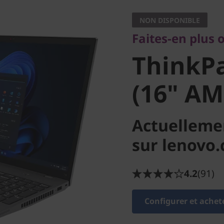
ThinkPad
NON DISPONIBLE
Faites-en plus 
(16" AM
ThinkPa
(16" AM
Actuelleme
sur lenovo
4.2
(91)
Configurer et achet