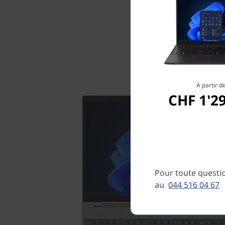
À partir d
CHF 1'2
Pour toute questio
au
044 516 04 67