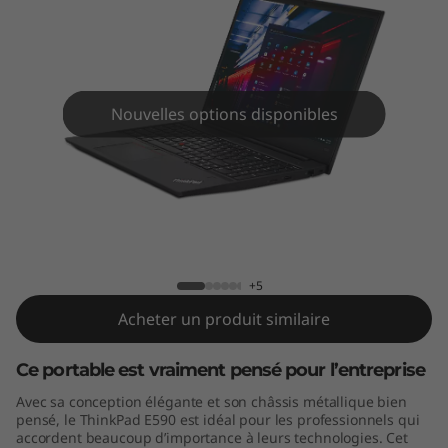
9
0
Nouvelles options disponibles
ThinkPad E590
+5
Acheter un produit similaire
Ce portable est vraiment pensé pour l’entreprise
Avec sa conception élégante et son châssis métallique bien
pensé, le ThinkPad E590 est idéal pour les professionnels qui
accordent beaucoup d’importance à leurs technologies. Cet