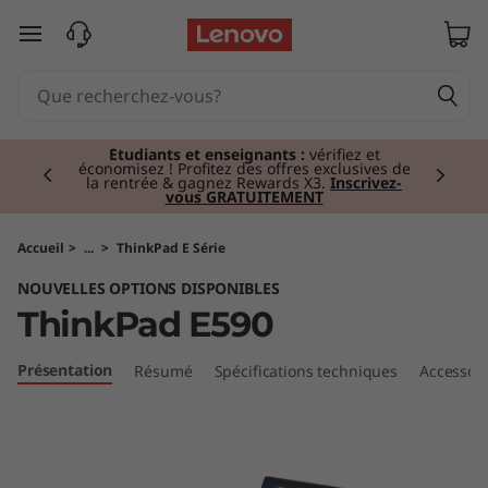
T
passer au contenu principal
h
i
Currently displaying item 2 of 3
n
Étudiants et enseignants :
vérifiez et
économisez ! Profitez des offres exclusives de
la rentrée & gagnez Rewards X3.
Inscrivez-
vous GRATUITEMENT
k
P
Accueil
>
...
>
ThinkPad E Série
NOUVELLES OPTIONS DISPONIBLES
a
ThinkPad E590
d
Présentation
Résumé
Spécifications techniques
Accessoir
E
5