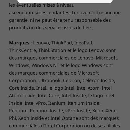
les éventuelles mises à niveau
ascendantes/descendantes. Lenovo n'offre aucune
garantie, ni ne peut être tenu responsable des
produits ou des services issus de tiers.
Marques :
Lenovo, ThinkPad, IdeaPad,
ThinkCentre, ThinkStation et le logo Lenovo sont
des marques commerciales de Lenovo. Microsoft,
Windows, Windows NT et le logo Windows sont
des marques commerciales de Microsoft
Laissez parler votre imagination
Corporation. Ultrabook, Celeron, Celeron Inside,
Core Inside, Intel, le logo Intel, Intel Atom, Intel
Le ThinkPad E590 est doté d’une élégante
Atom Inside, Intel Core, Intel Inside, le logo Intel
finition métallique proposée dans deux coloris
Inside, Intel vPro, Itanium, Itanium Inside,
bien distincts. Choisissez le style que vous
préférerez : argent ou noir classique. Dans les
Pentium, Pentium Inside, vPro Inside, Xeon, Xeon
deux cas, vous ferez sans nul doute forte
Phi, Xeon Inside et Intel Optane sont des marques
impression.
commerciales d'Intel Corporation ou de ses filiales