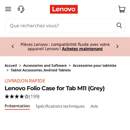
passer au contenu principal
Currently displaying item 2 of 3
Pièces Lenovo : compatibilité fluide avec votre
appareil Lenovo !
Achetez maintenant
Accueil
>
Accessories and Software
>
Accessoires pour tablette
>
Tablet Accessories_Android Tablets
Original Price 29.00 CHF Discounted Price 14.
LIVRAISON RAPIDE
Lenovo Folio Case for Tab M11 (Grey)
(199)
Présentation
Spécifications techniques
Avis