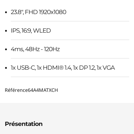
23.8", FHD 1920x1080
IPS, 16:9, WLED
4ms, 48Hz - 120Hz
1x USB-C, 1x HDMI® 1.4, 1x DP 1.2, 1x VGA
Référence
64A4MATXCH
Présentation