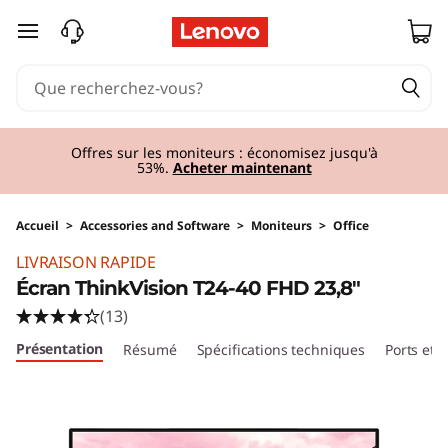
passer au contenu principal
Offres sur les moniteurs : économisez jusqu'à
53%.
Acheter maintenant
Accueil
>
Accessories and Software
>
Moniteurs
>
Office
Original Price 179.01 CHF Discounted Price 160
LIVRAISON RAPIDE
Écran ThinkVision T24-40 FHD 23,8"
(13)
Présentation
Résumé
Spécifications techniques
Ports et