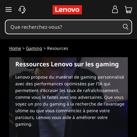
R
passer au contenu principal
e
s
s
Home
>
Gaming
> Resources
o
Ressources Lenovo sur les gaming
u
Lenovo propose du matériel de gaming personnalisé
r
avec des performances optimisées par l'IA qui
permettent d'écraser les taux de rafraîchissement,
c
comme vous le faites avec vos adversaires. Que vous
soyez un pro du gaming à la recherche de l'avantage
e
ultime ou que vous commenciez à peine votre
parcours, Lenovo vous aide à améliorer votre
s
gaming.