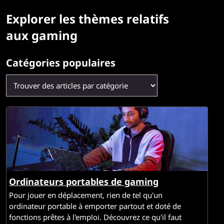
L
Explorer les thèmes relatifs
e
aux gaming
n
o
Catégories populaires
v
o
p
o
u
Ordinateurs portables de gaming
r
Pour jouer en déplacement, rien de tel qu'un
ordinateur portable à emporter partout et doté de
l
fonctions prêtes à l'emploi. Découvrez ce qu'il faut