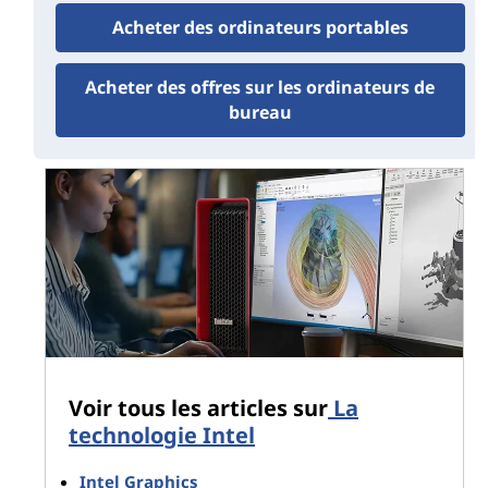
plus élevées et des allocations de cache plus
Acheter des ordinateurs portables
importantes que les séries
Core i3
et Core i5, orientées
valeur, les puces
Core i7
et Core i9 sont suffisamment
rapides et réactives pour prendre en charge les
Acheter des offres sur les ordinateurs de
logiciels professionnels et d'entreprise les plus
bureau
exigeants d'aujourd'hui.
Le tableau 1 passe en revue les spécifications (de haut
niveau) des processeurs Intel Core i7 de 10e
génération à la fin de 2020.*
Tableau 1 Spécifications techniques de haut niveau des processeurs
Intel Core i7 de 10e génération (sept. 2020)
E
C
Voir tous les articles sur
La
C
technologie Intel
Overclock
M
Noyaux
Max. Turbo Freq.
ing
e
m
Intel Graphics