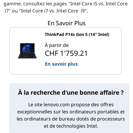
gamme, consultez les pages "Intel Core i5 vs. Intel Core
i7" ou "Intel Core i7 vs. Intel Core i9".
En Savoir Plus
Comparaison des processeurs Intel
Core et Intel Xeon pour les stations
ThinkPad P14s Gen 5 (14" Intel)
de travail
À partir de
CHF 1'759.21
Les stations de travail à base de Core et de Xeon ont
En savoir plus
toutes deux beaucoup à offrir - vous ne pouvez
vraiment pas vous tromper, quel que soit votre choix. Il
existe cependant des différences importantes.
À la recherche d'une bonne affaire ?
Processeurs Intel Core pour stations de travail
Le site lenovo.com propose des offres
Intel appelle les processeurs Core i7 sa gamme de
exceptionnelles sur les ordinateurs portables et
processeurs "performants" tandis que les puces Core
les ordinateurs de bureau dotés de processeurs
i9 sont destinées aux "passionnés" de processeurs.
et de technologies Intel.
Avec un plus grand nombre de cœurs, des fréquences