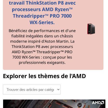
travail ThinkStation P8 avec
ont beaucoup à offrir.
processeurs AMD Ryzen™
Threadripper™ PRO 7000
WX-Series.
Bénéficiez de performances et d'une
fiabilité inégalées dans un châssis
moderne inspiré d'Aston Martin. La
ThinkStation P8 avec processeurs
AMD Ryzen™ Threadripper™ PRO
7000 WX-Series : conçue pour les
professionnels exigeants.
Explorer les thèmes de l'AMD