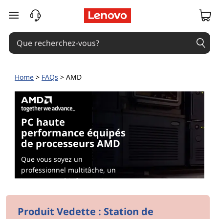
passer au contenu principal
Home
>
FAQs
> AMD
PC haute
performance équipés
de processeurs AMD
Que vous soyez un
professionnel multitâche, un
joueur compétitif, un artiste
numérique ou simplement un
passionné de PC qui exige le
Produit Vedette : Station de
meilleur, les processeurs AMD