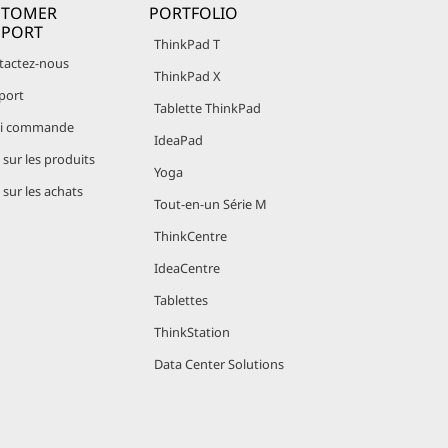
STOMER
PORTFOLIO
PPORT
ThinkPad T
tactez-nous
ThinkPad X
port
Tablette ThinkPad
vi commande
IdeaPad
sur les produits
Yoga
sur les achats
Tout-en-un Série M
ThinkCentre
IdeaCentre
Tablettes
ThinkStation
Data Center Solutions