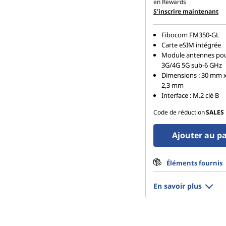
en Rewards
S’inscrire maintenant
Fibocom FM350-GL
Carte eSIM intégrée
Module antennes pou
3G/4G 5G sub-6 GHz
Dimensions : 30 mm 
2,3 mm
Interface : M.2 clé B
Code de réduction
SALES
Ajouter au p
Éléments fournis
En savoir plus