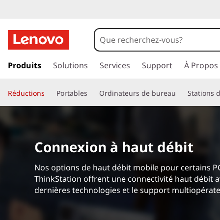
V
R
H
p
a
Produits
Solutions
Services
Support
À Propos
e
s
s
a
Réductions
Portables
Ordinateurs de bureau
Stations d
e
r
d
a
u
s
c
Connexion à haut débit
o
e
n
Nos options de haut débit mobile pour certains P
t
t
ThinkStation offrent une connectivité haut débit a
e
dernières technologies et le support multiopérate
n
s
u
p