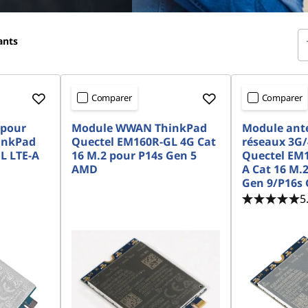
ants
Comparer
Comparer
 pour
Module WWAN ThinkPad
Module ant
inkPad
Quectel EM160R-GL 4G Cat
réseaux 3G
L LTE-A
16 M.2 pour P14s Gen 5
Quectel EM1
AMD
A Cat 16 M.2
Gen 9/P16s 
5