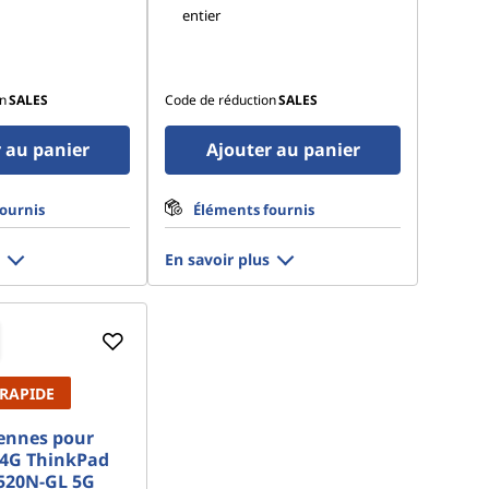
entier
n
SALES
Code de réduction
SALES
 au panier
Ajouter au panier
ournis
Éléments fournis
En savoir plus
 RAPIDE
ennes pour
/4G ThinkPad
520N-GL 5G