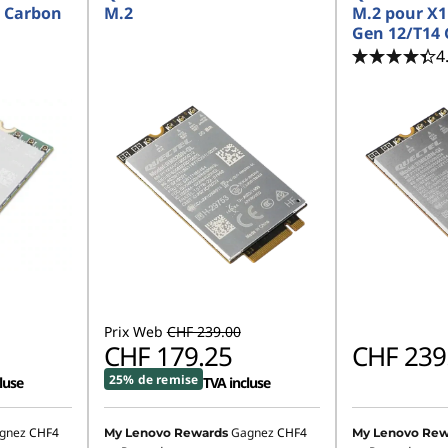
1 Carbon
M.2
M.2 pour X1
Gen 12/T14 
4
Prix Web
CHF 239.00
CHF 179.25
CHF 239
25% de remise
luse
TVA incluse
gnez
CHF4
Gagnez
CHF4
My Lenovo Rewards
My Lenovo Rew