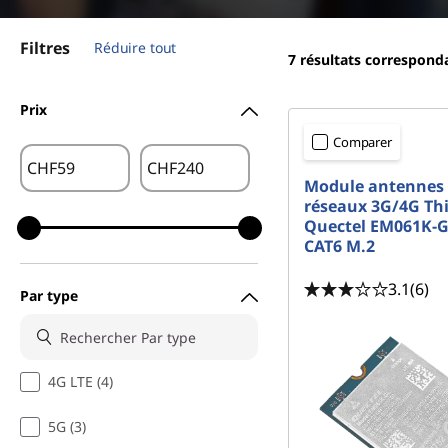
r
i
Filtres
Réduire tout
n
7
résultats correspond
c
i
Prix
p
Comparer
a
CHF
CHF
l
Module antennes
réseaux 3G/4G Th
Quectel EM061K-G
CAT6 M.2
3.1
(6)
Par type
4G LTE (4)
5G (3)