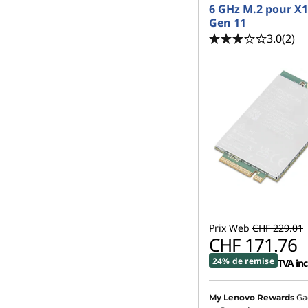
6 GHz M.2 pour X
Gen 11
3.0
(2)
Prix Web
CHF 229.01
CHF 171.76
24% de remise
TVA inc
Ga
My Lenovo Rewards