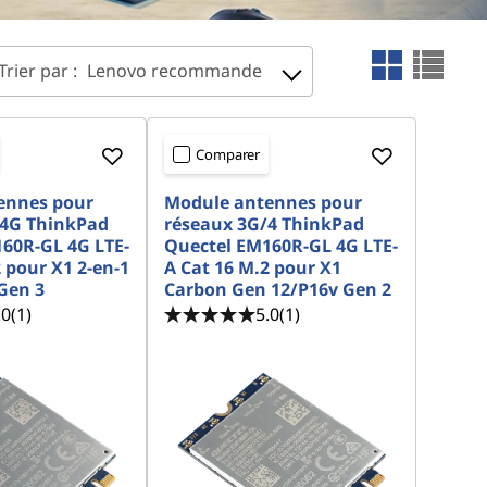
Trier par :
Lenovo recommande
Comparer
ennes pour
Module antennes pour
/4G ThinkPad
réseaux 3G/4 ThinkPad
60R-GL 4G LTE-
Quectel EM160R-GL 4G LTE-
 pour X1 2-en-1
A Cat 16 M.2 pour X1
Gen 3
Carbon Gen 12/P16v Gen 2
.0
(1)
5.0
(1)