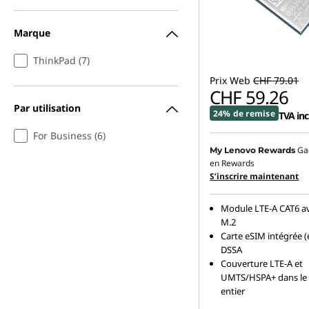
Marque
ThinkPad (7)
Prix Web
CHF 79.01
CHF 59.26
Par utilisation
24% de remise
TVA inc
For Business (6)
Ga
My Lenovo Rewards
en Rewards
S’inscrire maintenant
Module LTE-A CAT6 a
M.2
Carte eSIM intégrée (
DSSA
Couverture LTE-A et
UMTS/HSPA+ dans l
entier