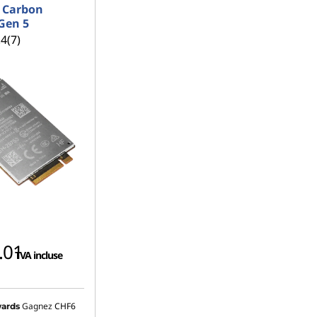
 Carbon
Gen 5
.4
(7)
.01
TVA incluse
Gagnez
CHF6
ards