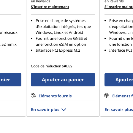
en Rewards
en Rewards
S’inscrire maintenant
S’inscrire main
Prise en charge de systèmes
Prise en cha
d’exploitation intégrés, tels que
d’exploitation
r réseaux
Windows, Linux et Android
Windows, Lin
Fournit une fonction GNSS et
Fournit une 
x 52 mm x
une fonction eSIM en option
une fonction
Interface PCI Express M.2
Interface PCI
Code de réduction
SALES
anier
Ajouter au panier
Ajouter
Éléments fournis
Éléments f
En savoir plus
En savoir plus