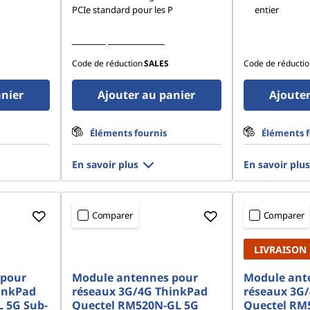
PCIe standard pour les P
entier
Afficher plus de détails
Code de réduction
SALES
Code de réductio
anier
Ajouter au panier
Ajouter
Éléments fournis
Éléments f
En savoir plus
En savoir plus
Comparer
Comparer
LIVRAISON
 pour
Module antennes pour
Module ant
inkPad
réseaux 3G/4G ThinkPad
réseaux 3G
 5G Sub-
Quectel RM520N-GL 5G
Quectel RM