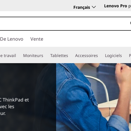
Lenovo Pro
p
Français
 De Lenovo
Vente
e travail
Moniteurs
Tablettes
Accessoires
Logiciels
C ThinkPad et
vec les
ur.