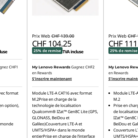
Prix Web
CHF 139.00
Prix Web
CHF 
CHF 104.25
CHF 111
25% de remise
25% de remise
luse
TVA incluse
gnez
CHF1
Gagnez
CHF2
My Lenovo Rewards
My Lenovo Rew
en Rewards
en Rewards
S’inscrire maintenant
S’inscrire main
vec format
Module LTE-A CAT16 avec format
Module LTE-A
M.2Prise en charge de la
M.2
en option),
technologie de localisation
Prise en char
Qualcomm® IZat™ Gen8C Lite (GPS,
de localisat
GLONASS, BeiDou et
IZat™ Gen8C 
e monde
Galileo)Couverture LTE-A et
BeiDou et Gal
UMTS/HSPA+ dans le monde
Couverture L
entierPrise en charge de l’interface
UMTS/HSPA+ 