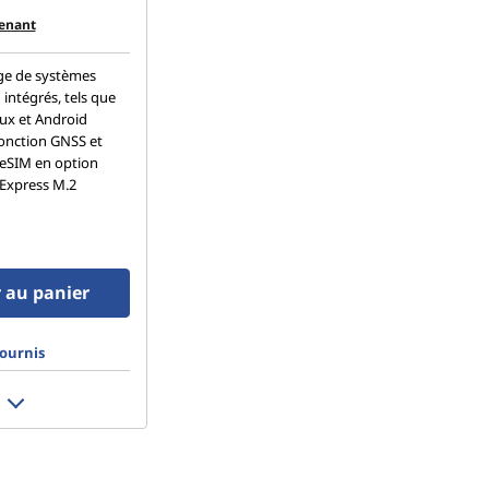
tenant
rge de systèmes
 intégrés, tels que
ux et Android
fonction GNSS et
 eSIM en option
 Express M.2
 au panier
ournis