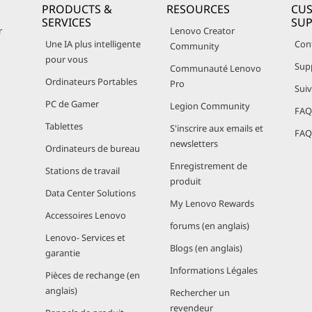
PRODUCTS &
RESOURCES
CU
SERVICES
SU
r
Lenovo Creator
Une IA plus intelligente
Con
Community
pour vous
Sup
Communauté Lenovo
Ordinateurs Portables
Pro
Sui
PC de Gamer
Legion Community
FAQ 
Tablettes
S'inscrire aux emails et
FAQ 
newsletters
Ordinateurs de bureau
Enregistrement de
Stations de travail
produit
Data Center Solutions
My Lenovo Rewards
Accessoires Lenovo
forums (en anglais)
Lenovo- Services et
Blogs (en anglais)
garantie
Informations Légales
Pièces de rechange (en
anglais)
Rechercher un
revendeur