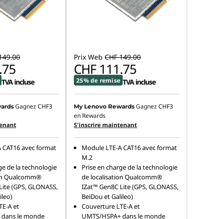
149.00
Prix Web
CHF 149.00
.75
CHF 111.75
25% de remise
TVA incluse
TVA incluse
Gagnez
CHF3
Gagnez
CHF3
ards
My Lenovo Rewards
en Rewards
tenant
S’inscrire maintenant
 CAT16 avec format
Module LTE-A CAT16 avec format
M.2
ge de la technologie
Prise en charge de la technologie
ion Qualcomm®
de localisation Qualcomm®
Lite (GPS, GLONASS,
IZat™ Gen8C Lite (GPS, GLONASS,
ileo)
BeiDou et Galileo)
TE-A et
Couverture LTE-A et
dans le monde
UMTS/HSPA+ dans le monde