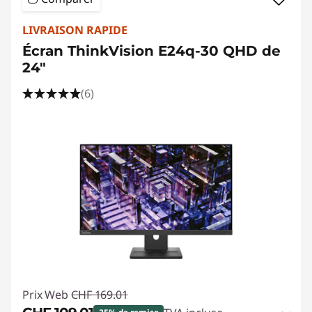
a
l
LIVRAISON RAPIDE
Écran ThinkVision E24q-30 QHD de
24"
(6)
Prix Web
CHF 169.01