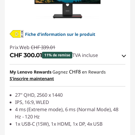
Fiche d’information sur le produit
Prix Web
CHF 339.01
CHF 300.01
TVA incluse
11% de remise
Bons de réduction en ligne :
-CHF 39.00
CHF8
My Lenovo Rewards
Gagnez
en Rewards
S’inscrire maintenant
Code de réduction :
SALES
27" QHD, 2560 x 1440
IPS, 16:9, WLED
4 ms (Extreme mode), 6 ms (Normal Mode), 48
Hz - 120 Hz
1x USB-C (15W), 1x HDMI, 1x DP, 4x USB