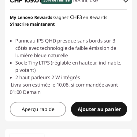
CHF 109.01
TVA incluse
35% de remise
Bons de réduction en ligne :
-CHF 60.00
CHF3
My Lenovo Rewards
Gagnez
en Rewards
S’inscrire maintenant
Code de réduction :
SALES
Panneau IPS QHD presque sans bords sur 3
côtés avec technologie de faible émission de
lumière bleue naturelle
Socle Tiny LTPS (réglable en hauteur, inclinable,
pivotant)
2 haut-parleurs 2 W intégrés
Livraison estimée le 10.08. si commandée avant
01:00 Demain
Aperçu rapide
Ajouter au panier