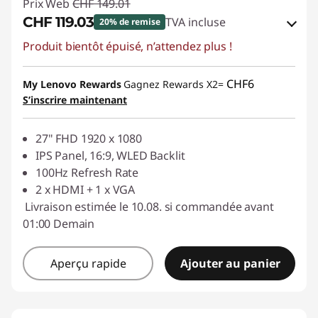
Prix Web
CHF 149.01
CHF 119.03
TVA incluse
20% de remise
Produit bientôt épuisé, n’attendez plus !
Bons de réduction en ligne :
-CHF 29.98
Code de réduction :
SALES
CHF6
My Lenovo Rewards
Gagnez Rewards X2=
S’inscrire maintenant
27" FHD 1920 x 1080
IPS Panel, 16:9, WLED Backlit
100Hz Refresh Rate
2 x HDMI + 1 x VGA
Livraison estimée le 10.08. si commandée avant
01:00 Demain
Aperçu rapide
Ajouter au panier