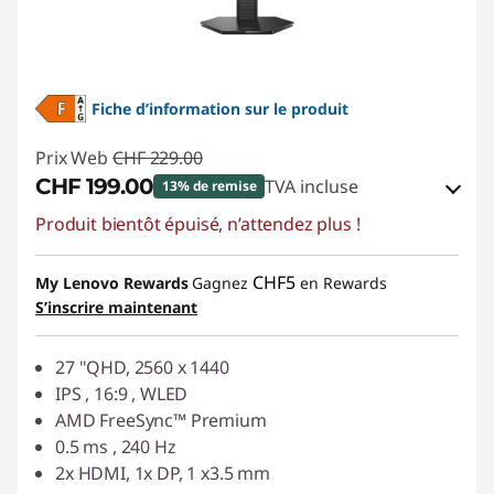
Fiche d’information sur le produit
Prix Web
CHF 229.00
CHF 199.00
TVA incluse
13% de remise
Produit bientôt épuisé, n’attendez plus !
Bons de réduction en ligne :
-CHF 30.00
Code de réduction :
SALES
CHF5
My Lenovo Rewards
Gagnez
en Rewards
S’inscrire maintenant
27 "QHD, 2560 x 1440
IPS , 16:9 , WLED
AMD FreeSync™ Premium
0.5 ms , 240 Hz
2x HDMI, 1x DP, 1 x3.5 mm