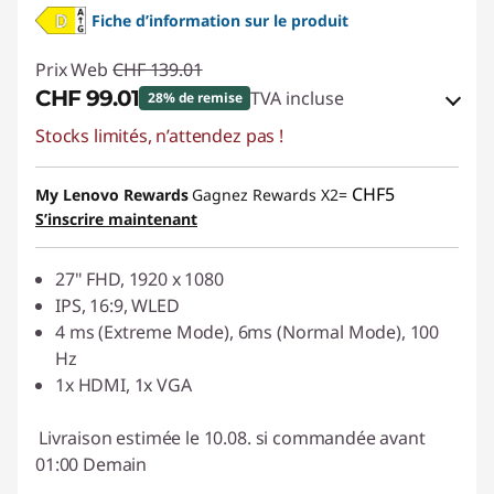
Fiche d’information sur le produit
Prix Web
CHF 139.01
CHF 99.01
TVA incluse
28% de remise
Stocks limités, n’attendez pas !
Bons de réduction en ligne :
-CHF 40.00
Code de réduction :
SALES
CHF5
My Lenovo Rewards
Gagnez Rewards X2=
S’inscrire maintenant
27" FHD, 1920 x 1080
IPS, 16:9, WLED
4 ms (Extreme Mode), 6ms (Normal Mode), 100
Hz
1x HDMI, 1x VGA
Livraison estimée le 10.08. si commandée avant
01:00 Demain