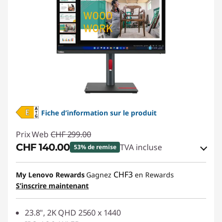
Fiche d’information sur le produit
Prix Web
CHF 299.00
CHF 140.00
TVA incluse
53% de remise
Bons de réduction en ligne :
-CHF 159.00
CHF3
My Lenovo Rewards
Gagnez
en Rewards
S’inscrire maintenant
Code de réduction :
SALES
23.8", 2K QHD 2560 x 1440