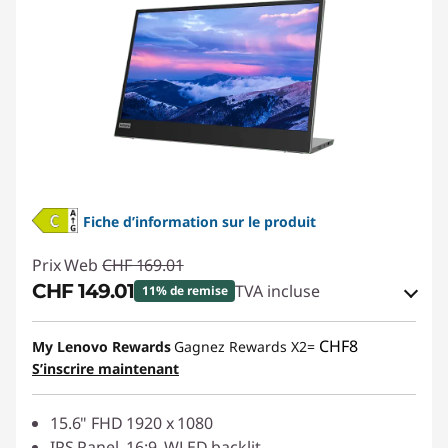
Fiche d’information sur le produit
Prix Web
CHF 169.01
CHF 149.01
TVA incluse
11% de remise
Bons de réduction en ligne :
-CHF 20.00
CHF8
My Lenovo Rewards
Gagnez Rewards X2=
S’inscrire maintenant
Code de réduction :
SALES
15.6" FHD 1920 x 1080
IPS Panel, 16:9, WLED backlit