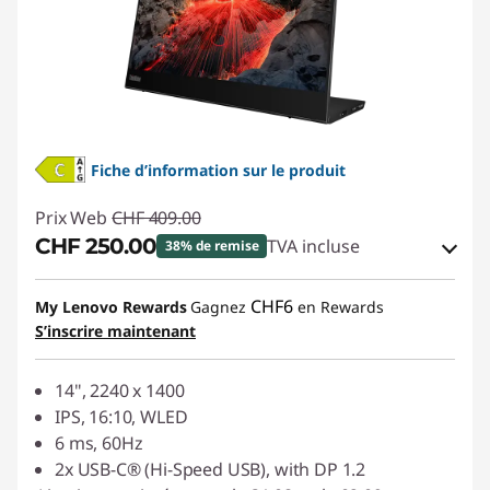
Fiche d’information sur le produit
Prix Web
CHF 409.00
CHF 250.00
TVA incluse
38% de remise
Bons de réduction en ligne :
-CHF 159.00
CHF6
My Lenovo Rewards
Gagnez
en Rewards
S’inscrire maintenant
Code de réduction :
SALES
14", 2240 x 1400
IPS, 16:10, WLED
6 ms, 60Hz
2x USB-C® (Hi-Speed USB), with DP 1.2