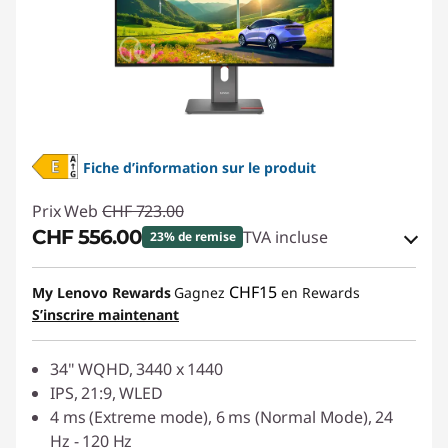
Fiche d’information sur le produit
Prix Web
CHF 723.00
CHF 556.00
TVA incluse
23% de remise
Bons de réduction en ligne :
-CHF 167.00
CHF15
My Lenovo Rewards
Gagnez
en Rewards
S’inscrire maintenant
Code de réduction :
SALES
34" WQHD, 3440 x 1440
IPS, 21:9, WLED
4 ms (Extreme mode), 6 ms (Normal Mode), 24
Hz - 120 Hz