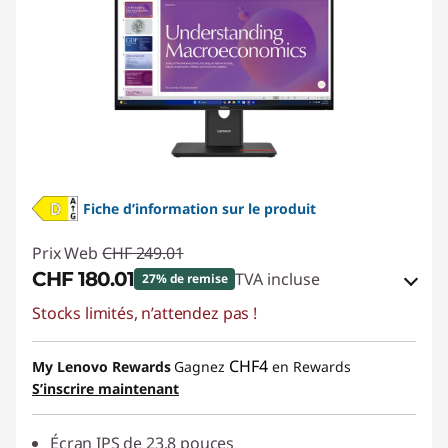
Fiche d’information sur le produit
Prix Web
CHF 249.01
CHF 180.01
TVA incluse
27% de remise
Stocks limités, n’attendez pas !
Bons de réduction en ligne :
-CHF 69.00
Code de réduction :
SALES
CHF4
My Lenovo Rewards
Gagnez
en Rewards
S’inscrire maintenant
Écran IPS de 23,8 pouces