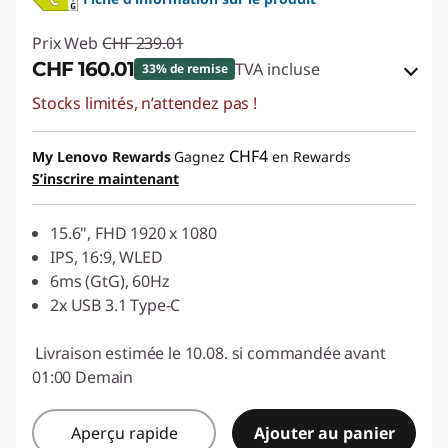
Prix Web
CHF 239.01
CHF 160.01
TVA incluse
33% de remise
Stocks limités, n’attendez pas !
Bons de réduction en ligne :
-CHF 79.00
Code de réduction :
SALES
CHF4
My Lenovo Rewards
Gagnez
en Rewards
S’inscrire maintenant
15.6", FHD 1920 x 1080
IPS, 16:9, WLED
6ms (GtG), 60Hz
2x USB 3.1 Type-C
Livraison estimée le 10.08. si commandée avant
01:00 Demain
Aperçu rapide
Ajouter au panier