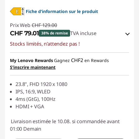
Fiche d’information sur le produit
Prix Web
CHF 129.00
CHF 79.01
TVA incluse
38% de remise
Stocks limités, n’attendez pas !
Bons de réduction en ligne :
-CHF 49.99
Code de réduction :
SALES
CHF2
My Lenovo Rewards
Gagnez
en Rewards
S’inscrire maintenant
23.8", FHD 1920 x 1080
IPS, 16:9, WLED
4ms (GtG), 100Hz
HDMI + VGA
Livraison estimée le 10.08. si commandée avant
01:00 Demain