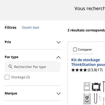
r
Vous recherch
i
n
c
i
Filtres
Ouvrir tout
p
2
résultats correspond
a
l
Prix
Comparer
Par type
Kit de stockage
ThinkStation pour
3.8
(17)
Stockage (2)
Marque