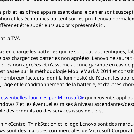
s prix et les offres apparaissant dans le panier sont susce
ation et les économies portent sur les prix Lenovo normalem
férer et être supérieurs aux prix présentés ici.
nt la TVA
as en charge les batteries qui ne sont pas authentiques, f
pas charger ces batteries non agréées. Lenovo ne saurait
tteries non agréées et n'assume aucune garantie en cas de
ie est basée sur la méthodologie MobileMark® 2014 et const
 nombreux facteurs, dont la luminosité de l'écran, les applica
l'âge et le conditionnement de la batterie, et d’autres choix 
 essentielles fournies par Microsoft®
qui peuvent s'appliq
dows 7 et les éventuelles mises à niveau ascendantes/des
le des produits ou des services issus de tiers.
hinkCentre, ThinkStation et le logo Lenovo sont des marq
s sont des marques commerciales de Microsoft Corporation