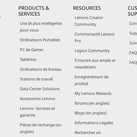
PRODUCTS &
RESOURCES
CU
SERVICES
SU
r
Lenovo Creator
Une IA plus intelligente
Con
Community
pour vous
Sup
Communauté Lenovo
Ordinateurs Portables
Pro
Sui
PC de Gamer
Legion Community
FAQ 
Tablettes
S'inscrire aux emails et
FAQ 
newsletters
Ordinateurs de bureau
Enregistrement de
Stations de travail
produit
Data Center Solutions
My Lenovo Rewards
Accessoires Lenovo
forums (en anglais)
Lenovo- Services et
Blogs (en anglais)
garantie
Informations Légales
Pièces de rechange (en
anglais)
Rechercher un