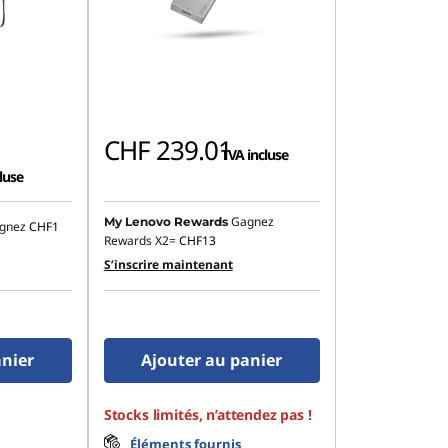
CHF 239.01
TVA incluse
luse
Gagnez
My Lenovo Rewards
gnez
CHF1
Rewards X2=
CHF13
S’inscrire maintenant
anier
Ajouter au panier
Stocks limités, n’attendez pas !
Éléments fournis