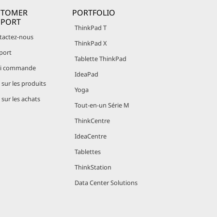
STOMER
PORTFOLIO
PPORT
ThinkPad T
tactez-nous
ThinkPad X
port
Tablette ThinkPad
vi commande
IdeaPad
sur les produits
Yoga
sur les achats
Tout-en-un Série M
ThinkCentre
IdeaCentre
Tablettes
ThinkStation
Data Center Solutions