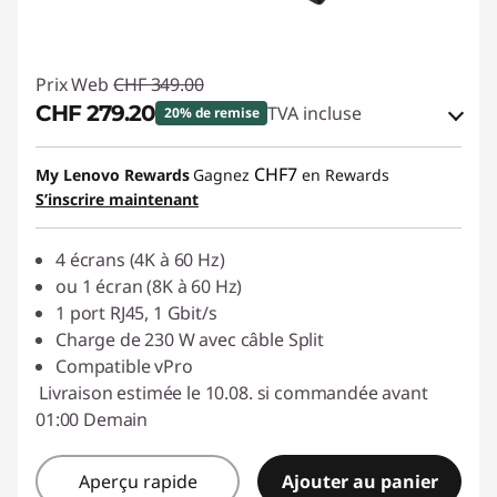
Prix Web
CHF 349.00
CHF 279.20
TVA incluse
20% de remise
Bons de réduction en ligne :
-CHF 69.80
CHF7
My Lenovo Rewards
Gagnez
en Rewards
S’inscrire maintenant
Code de réduction :
SALES
4 écrans (4K à 60 Hz)
ou 1 écran (8K à 60 Hz)
1 port RJ45, 1 Gbit/s
Charge de 230 W avec câble Split
Compatible vPro
Livraison estimée le 10.08. si commandée avant
01:00 Demain
Aperçu rapide
Ajouter au panier