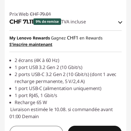
Prix Web
CHF 79.01
CHF 71.11
TVA incluse
9% de remise
Bons de réduction en ligne :
-CHF 7.90
CHF1
My Lenovo Rewards
Gagnez
en Rewards
S’inscrire maintenant
Code de réduction :
SALES
2 écrans (4K à 60 Hz)
1 port USB 3.2 Gen 2 (10 Gbit/s)
2 ports USB-C 3.2 Gen 2 (10 Gbit/s) (dont 1 avec
recharge permanente, 5 V/2,4 A)
1 port USB-C (alimentation uniquement)
1 port RJ45, 1 Gbit/s
Recharge 65 W
Livraison estimée le 10.08. si commandée avant
01:00 Demain