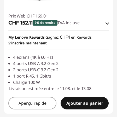
Prix Web
CHF 169.01
CHF 152.11
TVA incluse
9% de remise
Bons de réduction en ligne :
-CHF 16.90
CHF4
My Lenovo Rewards
Gagnez
en Rewards
S’inscrire maintenant
Code de réduction :
SALES
4 écrans (4K à 60 Hz)
4 ports USB-A 3.2 Gen 2
2 ports USB-C 3.2 Gen 2
1 port RJ45, 1 Gbit/s
Charge 100 W
Livraison estimée entre le 11.08. et le 13.08.
Aperçu rapide
Ajouter au panier