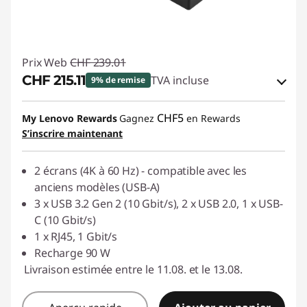
Prix Web
CHF 239.01
CHF 215.11
TVA incluse
9% de remise
Bons de réduction en ligne :
-CHF 23.90
CHF5
My Lenovo Rewards
Gagnez
en Rewards
S’inscrire maintenant
Code de réduction :
SALES
2 écrans (4K à 60 Hz) - compatible avec les
anciens modèles (USB-A)
3 x USB 3.2 Gen 2 (10 Gbit/s), 2 x USB 2.0, 1 x USB-
C (10 Gbit/s)
1 x RJ45, 1 Gbit/s
Recharge 90 W
Livraison estimée entre le 11.08. et le 13.08.