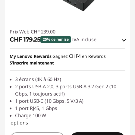
Prix Web
CHF 239.00
CHF 179.25
TVA incluse
25% de remise
Bons de réduction en ligne :
-CHF 59.75
CHF4
My Lenovo Rewards
Gagnez
en Rewards
S’inscrire maintenant
Code de réduction :
SALES
3 écrans (4K à 60 Hz)
2 ports USB-A 2.0, 3 ports USB-A 3.2 Gen 2 (10
Gbps, 1 toujours actif)
1 port USB-C (10 Gbps, 5 V/3 A)
1 port RJ45, 1 Gbps
Charge 100 W
options