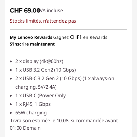
CHF 69.00
TVA incluse
Stocks limités, n’attendez pas !
CHF1
My Lenovo Rewards
Gagnez
en Rewards
S’inscrire maintenant
2 x display (4k@60hz)
1 x USB 3.2 Gen2 (10 Gbps)
2 x USB-C 3.2 Gen 2 (10 Gbps) (1 x always-on
charging, 5V/2.4A)
1 x USB-C (Power Only
1 x RJ45, 1 Gbps
65W charging
Livraison estimée le 10.08. si commandée avant
01:00 Demain