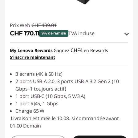
Prix Web
CHF 189.01
CHF 170.11
TVA incluse
9% de remise
Bons de réduction en ligne :
-CHF 18.90
CHF4
My Lenovo Rewards
Gagnez
en Rewards
S’inscrire maintenant
Code de réduction :
SALES
3 écrans (4K à 60 Hz)
2 ports USB-A 2.0, 3 ports USB-A 3.2 Gen 2 (10
Gbps, 1 toujours actif)
1 port USB-C (10 Gbps, 5 V/3 A)
1 port RJ45, 1 Gbps
Charge 65 W
Livraison estimée le 10.08. si commandée avant
01:00 Demain