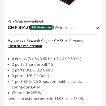
Prix Web
CHF 349.01
CHF 314.11
TVA incluse
9% de remise
Bons de réduction en ligne :
-CHF 34.90
CHF8
My Lenovo Rewards
Gagnez
en Rewards
S’inscrire maintenant
Code de réduction :
SALES
4 écrans (3 x 8K à 60 Hz + 1 x 4K à 60 Hz)
2 ports Thunderbolt™ 5
2 ports USB-C 3.2 Gen 2
3 ports USB 3.2 Gen 2
1 port RJ45, 2,5 Gbps, compatible avec la
connexion LAFM
Charge de 265 W
Livraison estimée entre le 11.08. et le 13.08.