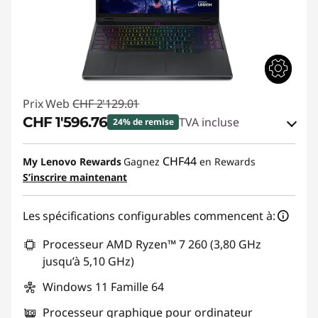
Prix Web
CHF 2'129.01
CHF 1'596.76
TVA incluse
24% de remise
Bons de réduction en ligne :
-CHF 532.25
CHF44
My Lenovo Rewards
Gagnez
en Rewards
S’inscrire maintenant
Code de réduction :
SALES
Les spécifications configurables commencent à:
Processeur AMD Ryzen™ 7 260 (3,80 GHz
jusqu’à 5,10 GHz)
Windows 11 Famille 64
Processeur graphique pour ordinateur