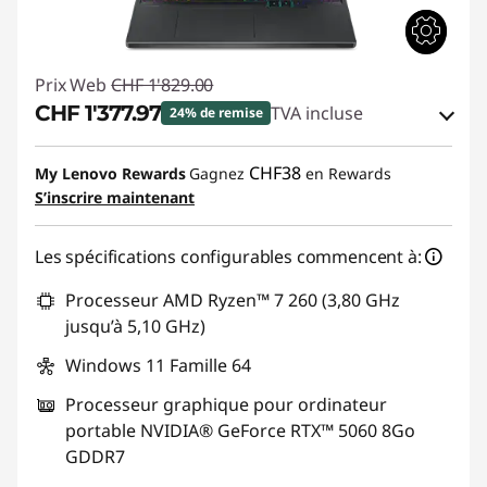
Prix Web
CHF 1'829.00
CHF 1'377.97
TVA incluse
24% de remise
Bons de réduction en ligne :
-CHF 451.03
CHF38
My Lenovo Rewards
Gagnez
en Rewards
S’inscrire maintenant
Code de réduction :
SALES
Les spécifications configurables commencent à:
Processeur AMD Ryzen™ 7 260 (3,80 GHz
jusqu’à 5,10 GHz)
Windows 11 Famille 64
Processeur graphique pour ordinateur
portable NVIDIA® GeForce RTX™ 5060 8Go
GDDR7