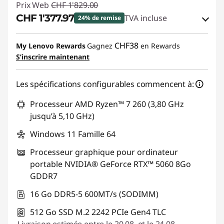
Prix Web
CHF 1'829.00
o
CHF 1'377.97
TVA incluse
24% de remise
u
Bons de réduction en ligne :
-CHF 451.03
CHF38
My Lenovo Rewards
Gagnez
en Rewards
r
S’inscrire maintenant
Code de réduction :
SALES
é
Les spécifications configurables commencent à:
c
Processeur AMD Ryzen™ 7 260 (3,80 GHz
jusqu’à 5,10 GHz)
r
Windows 11 Famille 64
i
Processeur graphique pour ordinateur
t
portable NVIDIA® GeForce RTX™ 5060 8Go
GDDR7
u
16 Go DDR5-5 600MT/s (SODIMM)
r
512 Go SSD M.2 2242 PCIe Gen4 TLC