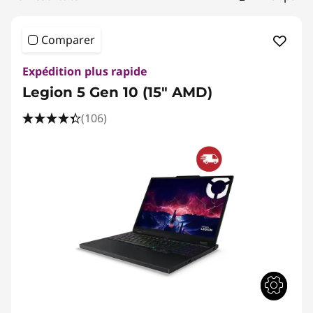
s
p
Comparer
o
Expédition plus rapide
r
Legion 5 Gen 10 (15" AMD)
t
(106)
a
b
l
e
s
p