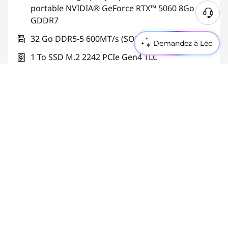
portable NVIDIA® GeForce RTX™ 5060 8Go
GDDR7
32 Go DDR5-5 600MT/s (SODIMM) - (2 x 16 Go)
Demandez à Léo
1 To SSD M.2 2242 PCIe Gen4 TLC
Livraison estimée entre le 20.08. et le 24.08.
Aperçu rapide
Configurer maintenant
Comparer
Souris gaming incluse
Lenovo LOQ 15 Gen 11 (15" AMD)
(1)