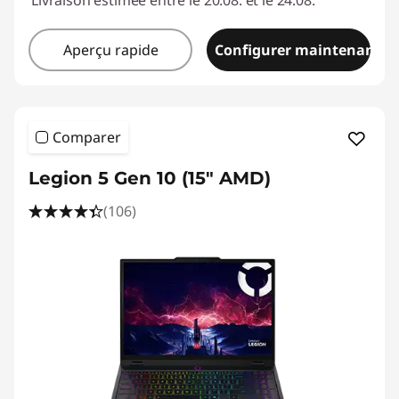
e
Livraison estimée entre le 20.08. et le 24.08.
e
Aperçu rapide
Configurer maintenant
t
b
Comparer
l
Legion 5 Gen 10 (15" AMD)
o
(106)
g
a
g
e